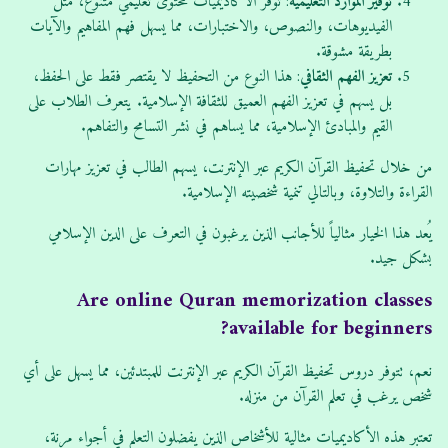
توفير الموارد التعليمية
: توفر الأكاديميات محتوى تعليمي متنوع، مثل
الفيديوهات، والنصوص، والاختبارات، مما يسهل فهم المفاهيم والآيات
بطريقة مشوقة.
تعزيز الفهم الثقافي
: هذا النوع من التحفيظ لا يقتصر فقط على الحفظ،
بل يسهم في تعزيز الفهم العميق للثقافة الإسلامية. يتعرف الطلاب على
القيم والمبادئ الإسلامية، مما يساهم في نشر التسامح والتفاهم.
من خلال تحفيظ القرآن الكريم عبر الإنترنت، يسهم الطالب في تعزيز مهارات
القراءة والتلاوة، وبالتالي تنمية شخصيته الإسلامية.
يُعد هذا الخيار مثالياً للأجانب الذين يرغبون في التعرف على الدين الإسلامي
بشكل جيد.
Are online Quran memorization classes
available for beginners?
نعم، تتوفر دروس تحفيظ القرآن الكريم عبر الإنترنت للمبتدئين، مما يسهل على أي
شخص يرغب في تعلم القرآن من منزله.
تعتبر هذه الأكاديميات مثالية للأشخاص الذين يفضلون التعلم في أجواء مرنة،