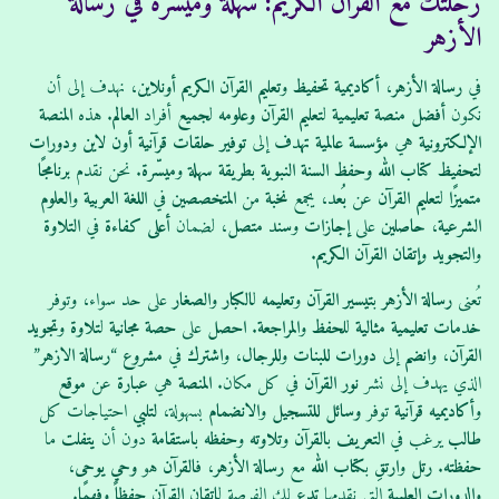
رحلتك مع القرآن الكريم: سهلة وميسّرة في رسالة
الأزهر
في
رسالة الأزهر
،
أكاديمية تحفيظ
و
تعليم القرآن الكريم أونلاين
، نهدف إلى أن
نكون
أفضل منصة تعليمية
ل
تعليم القرآن
وعلومه
ل
جميع
أفراد
العالم
. هذه
المنصة
الإلكترونية
هي
مؤسسة
عالمية
تهدف
إلى
توفير
حلقات قرآنية
أون لاين
و
دورات
لتحفيظ
كتاب الله
وحفظ
السنة النبوية
ب
طريقة سهلة
و
ميسّرة
. نحن نقدم
برنامجًا
متميزًا
ل
تعليم القرآن
عن
بُعد
، يجمع
نخبة
من
المتخصصين
في
اللغة العربية
و
العلوم
الشرعية
،
حاصلين
على
إجازات
و
سند متصل
، لضمان
أعلى
كفاءة
في
التلاوة
و
التجويد
و
إتقان
القرآن الكريم
.
تُعنى
رسالة الأزهر
ب
تيسير
القرآن
و
تعليمه
ل
الكبار
و
الصغار
على حد سواء، وتوفر
خدمات
تعليمية
مثالية
ل
لحفظ
و
المراجعة
.
احصل
على
حصة
مجانية
ل
تلاوة
و
تجويد
القرآن
، و
انضم
إلى
دورات
للبنات
و
للرجال
، و
اشترك
في
مشروع
“
رسالة الازهر
”
الذي يهدف إلى نشر
نور القرآن
في كل مكان.
المنصة
هي
عبارة
عن
موقع
و
أكاديميه قرآنية
توفر
وسائل
للتسجيل
و
الانضمام
بسهولة،
لتلبي
احتياجات كل
طالب
يرغب في
التعريف
ب
القرآن
و
تلاوته
و
حفظه
ب
استقامة
دون أن
يتفلت
ما
حفظته
.
رتل
و
ارتقِ
ب
كتاب الله
مع
رسالة الأزهر
، ف
القرآن
هو
وحي يوحى
،
و
الدورات
العلمية
التي نقدمها
تدع
لك الفرصة ل
إتقان
القرآن
حفظاً
و
فهمًا
.