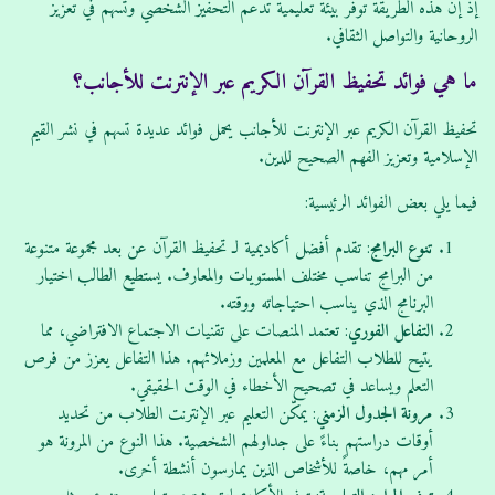
إذ إن هذه الطريقة توفر بيئة تعليمية تدعم التحفيز الشخصي وتُسهم في تعزيز
الروحانية والتواصل الثقافي.
ما هي فوائد تحفيظ القرآن الكريم عبر الإنترنت للأجانب؟
تحفيظ القرآن الكريم عبر الإنترنت للأجانب يحمل فوائد عديدة تسهم في نشر القيم
الإسلامية وتعزيز الفهم الصحيح للدين.
فيما يلي بعض الفوائد الرئيسية:
تنوع البرامج
: تقدم أفضل أكاديمية لـ تحفيظ القرآن عن بعد مجموعة متنوعة
من البرامج تناسب مختلف المستويات والمعارف. يستطيع الطالب اختيار
البرنامج الذي يناسب احتياجاته ووقته.
التفاعل الفوري
: تعتمد المنصات على تقنيات الاجتماع الافتراضي، مما
يتيح للطلاب التفاعل مع المعلمين وزملائهم. هذا التفاعل يعزز من فرص
التعلم ويساعد في تصحيح الأخطاء في الوقت الحقيقي.
مرونة الجدول الزمني
: يمكّن التعليم عبر الإنترنت الطلاب من تحديد
أوقات دراستهم بناءً على جداولهم الشخصية. هذا النوع من المرونة هو
أمر مهم، خاصةً للأشخاص الذين يمارسون أنشطة أخرى.