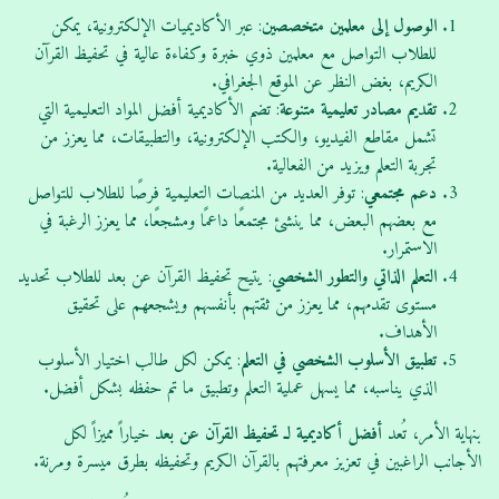
الوصول إلى معلمين متخصصين
: عبر الأكاديميات الإلكترونية، يمكن
للطلاب التواصل مع معلمين ذوي خبرة وكفاءة عالية في تحفيظ القرآن
الكريم، بغض النظر عن الموقع الجغرافي.
تقديم مصادر تعليمية متنوعة
: تضم الأكاديمية أفضل المواد التعليمية التي
تشمل مقاطع الفيديو، والكتب الإلكترونية، والتطبيقات، مما يعزز من
تجربة التعلم ويزيد من الفعالية.
دعم مجتمعي
: توفر العديد من المنصات التعليمية فرصًا للطلاب للتواصل
مع بعضهم البعض، مما ينشئ مجتمعًا داعمًا ومشجعًا، مما يعزز الرغبة في
الاستمرار.
التعلم الذاتي والتطور الشخصي
: يتيح تحفيظ القرآن عن بعد للطلاب تحديد
مستوى تقدمهم، مما يعزز من ثقتهم بأنفسهم ويشجعهم على تحقيق
الأهداف.
تطبيق الأسلوب الشخصي في التعلم
: يمكن لكل طالب اختيار الأسلوب
الذي يناسبه، مما يسهل عملية التعلم وتطبيق ما تم حفظه بشكل أفضل.
بنهاية الأمر، تُعد
أفضل أكاديمية لـ تحفيظ القرآن عن بعد
خياراً مميزاً لكل
الأجانب الراغبين في تعزيز معرفتهم بالقرآن الكريم وتحفيظه بطرق ميسرة ومرنة.