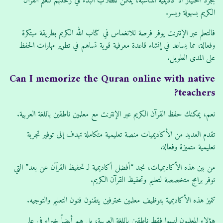
بمجرد اختيار الأكاديمية المناسبة، يمكن للطلاب البدء في رحلتهم لتعلم القرآن
الكريم بسهولة ويسر.
فالتعلم عبر الإنترنت يوفر فرصة للانغماس في كتاب الله الكريم بطريقة مبتكرة
وفعالة، مما يساعد في إنشاء قاعدة معرفية قوية تساهم في تطوير مهارات الحفظ
على المدى الطويل.
Can I memorize the Quran online with native
teachers?
نعم، يمكنك حفظ القرآن الكريم عبر الإنترنت مع معلمين ناطقين باللغة العربية.
تقدم العديد من الأكاديميات منصة تعليمية متكاملة تهدف إلى توفير تجربة
تعليمية متميزة وفعالة.
من بين هذه الأكاديميات، نجد “أفضل أكاديمية لـ تحفيظ القرآن عن بعد” التي
توفر برامج متخصصة لتعليم وتحفيظ القرآن الكريم.
تتميز هذه الأكاديمية بتوظيف معلمين محترفين يتقنون فنون التعليم والتوجيه.
هؤلاء المعلمون ليسوا فقط ناطقين باللغة العربية، بل هم أيضاً خبراء في علم