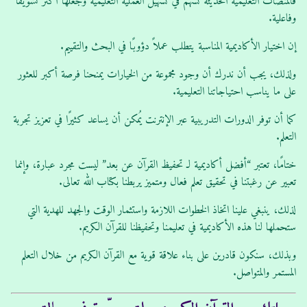
فالمنصات التعليمية الحديثة تسهم في تسهيل العملية التعليمية وجعلها أكثر تشويقًا
وفاعلية.
إن اختيار الأكاديمية المناسبة يتطلب عملاً دؤوبًا في البحث والتقييم.
ولذلك، يجب أن ندرك أن وجود مجموعة من الخيارات يمنحنا فرصة أكبر للعثور
على ما يناسب احتياجاتنا التعليمية.
كما أن توفر الدورات التدريبية عبر الإنترنت يُمكن أن يساعد كثيرًا في تعزيز تجربة
التعلم.
ختامًا، تعتبر “أفضل أكاديمية لـ تحفيظ القرآن عن بعد” ليست مجرد عبارة، وإنما
تعبير عن رغبتنا في تحقيق تعلم فعال ومتميز يربطنا بكتاب الله تعالى.
لذلك، ينبغي علينا اتخاذ الخطوات اللازمة واستثمار الوقت والجهد للهدية التي
ستحملها لنا هذه الأكاديمية في تعليمنا وتحفيظنا للقرآن الكريم.
وبذلك، سنكون قادرين على بناء علاقة قوية مع القرآن الكريم من خلال التعلم
المستمر والمتواصل.