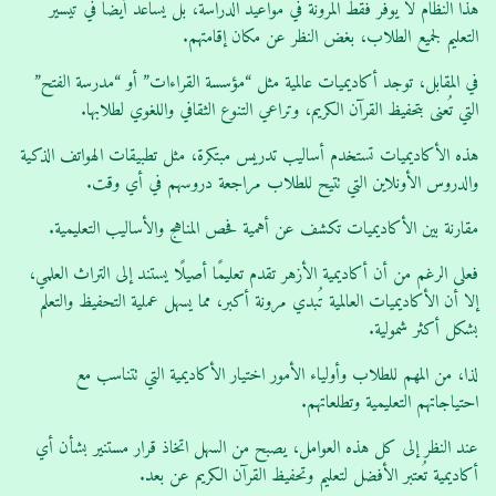
هذا النظام لا يوفر فقط المرونة في مواعيد الدراسة، بل يساعد أيضًا في تيسير
التعليم لجميع الطلاب، بغض النظر عن مكان إقامتهم.
في المقابل، توجد أكاديميات عالمية مثل “مؤسسة القراءات” أو “مدرسة الفتح”
التي تُعنى بتحفيظ القرآن الكريم، وتراعي التنوع الثقافي واللغوي لطلابها.
هذه الأكاديميات تستخدم أساليب تدريس مبتكرة، مثل تطبيقات الهواتف الذكية
والدروس الأونلاين التي تتيح للطلاب مراجعة دروسهم في أي وقت.
مقارنة بين الأكاديميات تكشف عن أهمية فحص المناهج والأساليب التعليمية.
فعلى الرغم من أن أكاديمية الأزهر تقدم تعليمًا أصيلًا يستند إلى التراث العلمي،
إلا أن الأكاديميات العالمية تُبدي مرونة أكبر، مما يسهل عملية التحفيظ والتعلم
بشكل أكثر شمولية.
لذا، من المهم للطلاب وأولياء الأمور اختيار الأكاديمية التي تتناسب مع
احتياجاتهم التعليمية وتطلعاتهم.
عند النظر إلى كل هذه العوامل، يصبح من السهل اتخاذ قرار مستنير بشأن أي
أكاديمية تُعتبر الأفضل لتعليم وتحفيظ القرآن الكريم عن بعد.