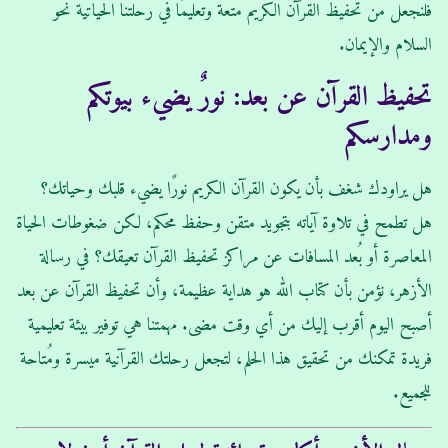
فلنجعل من تحفيظ القرآن الكريم متعة وتعليمًا في رحلتنا الحياتية نحو
السلام والإيمان.
تحفيظ القرآن عن بعد: نورٌ يضيء بيوتكم
ومدارسكم
هل يراودك شغف بأن يكون القرآن الكريم نورًا يضيء قلبك وحياتك؟
هل تطمح في تلاوة آياته بتجويد متقن وحفظ محكم، لكن ضغوطات الحياة
المعاصرة أو بُعد المسافات عن مراكز تحفيظ القرآن تعيقك؟ في رسالة
الأزهر، نؤمن بأن كتاب الله هو هداية عظيمة، وأن تحفيظ القرآن عن بعد
أصبح اليوم أقرب إليك من أي وقت مضى. مهمتنا هي توفير بيئة تعليمية
فريدة تمكنك من تحقيق هذا الحلم، لتجعل رحلتك القرآنية ميسرة ومُتاحة
للجميع.