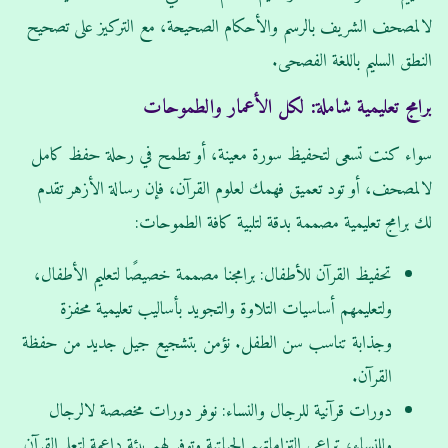
لالمصحف الشريف بالرسم والأحكام الصحيحة، مع التركيز على تصحيح
النطق السليم باللغة الفصحى.
برامج تعليمية شاملة: لكل الأعمار والطموحات
سواء كنت تسعى لتحفيظ سورة معينة، أو تطمح في رحلة حفظ كامل
لالمصحف، أو تود تعميق فهمك لعلوم القرآن، فإن رسالة الأزهر تقدم
لك برامج تعليمية مصممة بدقة لتلبية كافة الطموحات:
تحفيظ القرآن للأطفال: برامجنا مصممة خصيصًا لتعليم الأطفال،
ولتعليمهم أساسيات التلاوة والتجويد بأساليب تعليمية محفزة
وجذابة تناسب سن الطفل. نؤمن بتشجيع جيل جديد من حفظة
القرآن.
دورات قرآنية للرجال والنساء: نوفر دورات مخصصة لالرجال
وللنساء، تراعي التزاماتهم الحياتية وتوفر لهم بيئة داعمة لتعلم القرآن