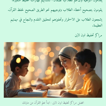
يقدمون التوجيه والدعم للطلاب لضمان اكتسابهم لمهارات تحفيظ متميزة.
يقومون بتصحيح أخطاء الطلاب وتوجيههم نحو الطريق الصحيح لحفظ القرآن.
يشجعون الطلاب على الاستمرار وتحفيزهم لتحقيق التقدم والنجاح في مهمتهم
العظيمة.
مراكز تحفيظ اون لاين
افضل مراكز تحفيظ اون لاين : ابدأ تعلم القرآن من منزلك