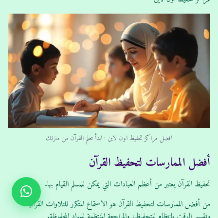
افضل مراكز تحفيظ اون لاين : ابدأ تعلم القرآن من منزلك
أفضل الممارسات لتحفيظ القرآن
تحفيظ القرآن يعتبر من أعظم العبادات التي يمكن للمسلم القيام بها.
من أفضل الممارسات لتحفيظ القرآن هو الاستماع المتكرر للتلاوات القرآنية،
وتقسيم الوقت بانتظام للتحفيظ، والمراجعة المنتظمة للمواد المحفوظة.