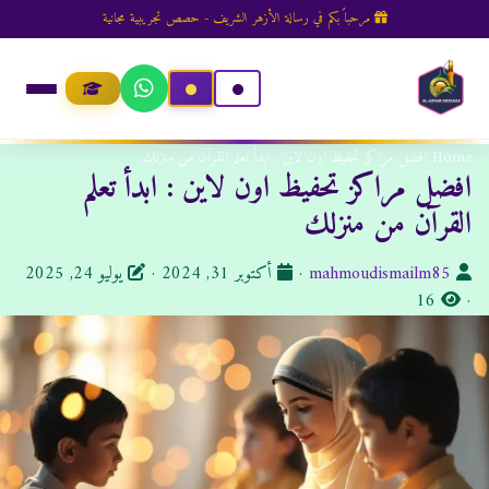
مرحباً بكم في رسالة الأزهر الشريف - حصص تجريبية مجانية
Home
/
افضل مراكز تحفيظ اون لاين : ابدأ تعلم القرآن من منزلك
افضل مراكز تحفيظ اون لاين : ابدأ تعلم
القرآن من منزلك
ا
ت
mahmoudismailm85
·
أكتوبر 31, 2024
·
يوليو 24, 2025
ل
ا
ا
16
·
ك
ل
ر
ا
م
ي
ت
ش
خ
ب
ا
ا
:
ه
ل
د
ن