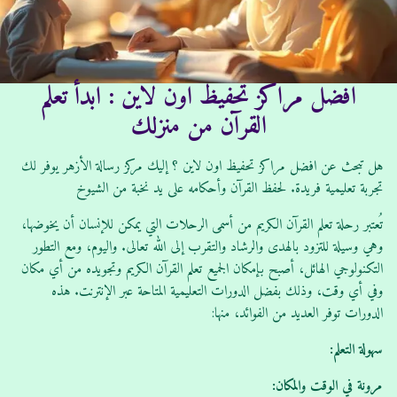
ا
ش
ت
ر
:
:
افضل مراكز تحفيظ اون لاين : ابدأ تعلم
القرآن من منزلك
هل تبحث عن افضل مراكز تحفيظ اون لاين ؟ إليك مركز رسالة الأزهر يوفر لك
تجربة تعليمية فريدة. لحفظ القرآن وأحكامه على يد نخبة من الشيوخ
تُعتبر رحلة تعلم القرآن الكريم من أسمى الرحلات التي يمكن للإنسان أن يخوضها،
وهي وسيلة للتزود بالهدى والرشاد والتقرب إلى الله تعالى. واليوم، ومع التطور
التكنولوجي الهائل، أصبح بإمكان الجميع تعلم القرآن الكريم وتجويده من أي مكان
وفي أي وقت، وذلك بفضل الدورات التعليمية المتاحة عبر الإنترنت. هذه
الدورات توفر العديد من الفوائد، منها:
سهولة التعلم:
مرونة في الوقت والمكان: