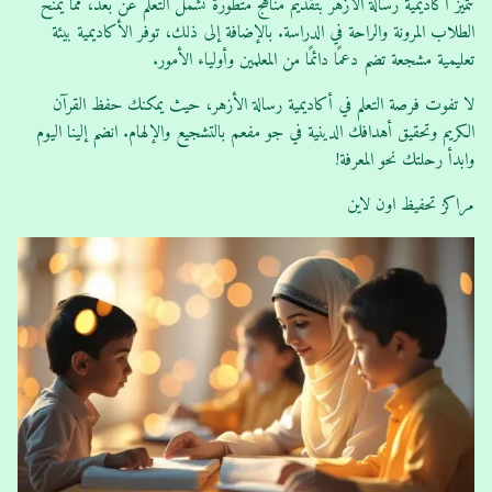
تتميز أكاديمية رسالة الأزهر بتقديم مناهج متطورة تشمل التعلم عن بُعد، مما يمنح
الطلاب المرونة والراحة في الدراسة. بالإضافة إلى ذلك، توفر الأكاديمية بيئة
تعليمية مشجعة تضم دعمًا دائمًا من المعلمين وأولياء الأمور.
لا تفوت فرصة التعلم في أكاديمية رسالة الأزهر، حيث يمكنك حفظ القرآن
الكريم وتحقيق أهدافك الدينية في جو مفعم بالتشجيع والإلهام. انضم إلينا اليوم
وابدأ رحلتك نحو المعرفة!
مراكز تحفيظ اون لاين