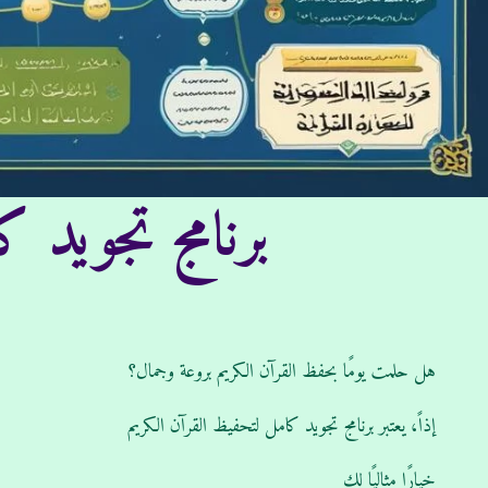
برنامج تجويد كا
‫‪هل حلمت يومًا بحفظ القرآن الكريم بروعة وجمال؟
‫‪إذاً، يعتبر برنامج تجويد كامل لتحفيظ القرآن الكريم‬‬
‫‪خيارًا مثاليًا لك‬‬