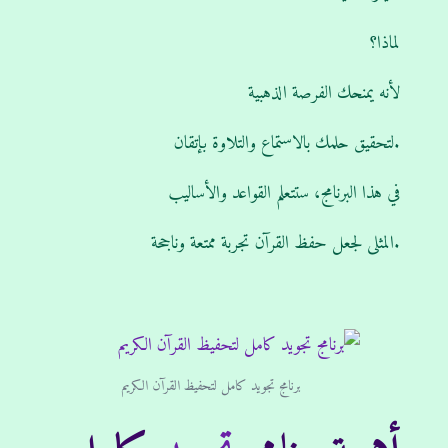
‫‪لماذا؟
لأنه يمنحك الفرصة الذهبية‬‬
‫‪لتحقيق حلمك بالاستماع والتلاوة بإتقان.
‫‪في هذا البرنامج، ستتعلم القواعد والأساليب‬‬
‫‪المثلى لجعل حفظ القرآن تجربة ممتعة وناجحة.
برنامج تجويد كامل لتحفيظ القرآن الكريم