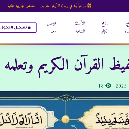
مرحباً بكم في رسالة الأزهر الشريف - حصص تجريبية مجانية
مج
برنامج
الأسئلة
تواصل
تسجيل الدخول
ساء
الكبار
الشائعة
معنا
يظ القرآن الكريم وتعلمه ب
المشاهدات:
18
·