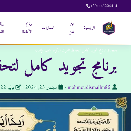
+201143206414
من
برنامج
برنا
الرئيسية
المسارات
نحن
الأطفال
الن
Home
/
برنامج تجويد كامل لتحفيظ القرآن الكريم وتعلمه بإتقان
برنامج تجويد كامل لتحف
الكاتب:
تاريخ
mahmoudismailm85
·
سبتمبر 23, 2024
·
يوليو 22, 2025
النشر: