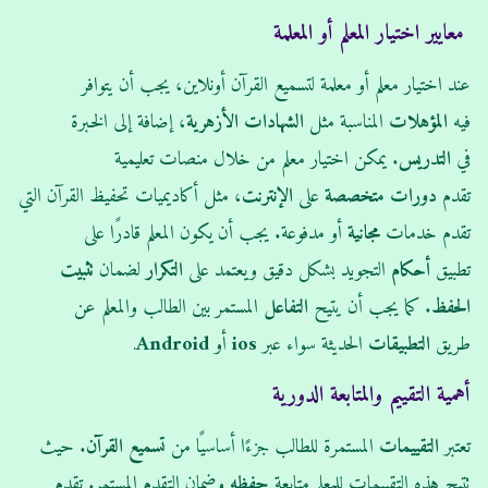
معايير اختيار المعلم أو المعلمة
عند اختيار معلم أو معلمة لتسميع القرآن أونلاين، يجب أن يتوافر
فيه
المؤهلات
المناسبة مثل
الشهادات
الأزهرية
، إضافة إلى الخبرة
في
التدريس
. يمكن اختيار معلم من خلال منصات تعليمية
تقدم
دورات
متخصصة
على
الإنترنت
، مثل أكاديميات تحفيظ القرآن التي
تقدم خدمات
مجانية
أو مدفوعة. يجب أن يكون المعلم قادرًا على
تطبيق
أحكام
التجويد بشكل دقيق ويعتمد على
التكرار
لضمان
تثبيت
الحفظ
. كما يجب أن يتيح
التفاعل
المستمر بين الطالب والمعلم عن
طريق
التطبيقات
الحديثة سواء عبر
ios
أو
Android
.
أهمية التقييم والمتابعة الدورية
تعتبر
التقييمات
المستمرة للطالب جزءًا أساسيًا من
تسميع القرآن
. حيث
تتيح هذه التقييمات للمعلم متابعة
حفظه
وضمان التقدم المستمر. تقدم