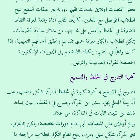
بعض
المنصات
اونلاين
خدمات
تقييم
دورية عبر حلقات
تسميع
تتيح
للطلاب
التواصل
مع المعلمين. كما يُعد التقييم أداة رائعة لمعرفة النقاط
الضعيفة في الحفظ والعمل على تحسينها. من خلال متابعة التقييمات،
يمكن للطلاب و
الكبار
معرفة مدى تقدمهم وتحقيق أهدافهم التعليمية. إذا
كنت
راغبًا
في التقييم، يمكنك الانضمام إلى
الدورات
الإلكترونية
المخصصة للقراءة الصحيحة و
الترتيل
.
أهمية التدرج في
الحفظ
والتسميع
التدرج في
التسميع
له أهمية كبيرة في
تحفيظ
القرآن بشكل
مناسب
. يجب
أن يبدأ المتعلم
بجزء
صغير من القرآن ويتدرج في الحفظ، حيث يساعد
ذلك على تثبيت الآيات في الذاكرة. من خلال
برامج
أونلاين
مثل
المنصات
التي تقدم
دورات
مخصصة
، يمكن للطلاب
تعلم القرآن بشكل
سهل
ومرن. يتيح
نظام
التكرار
للطلاب مراجعة ما