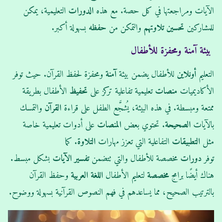
الآيات ومراجعتها في كل حصة. مع هذه
الدورات
التعليمية، يمكن
للمشاركين
تحسين
تلاوتهم
والتمكن من
حفظه
بسهولة أكبر.
بيئة آمنة ومحفزة للأطفال
التعليم
أونلاين
للأطفال يضمن بيئة
آمنة
ومحفزة لحفظ القرآن. حيث توفر
الأكاديميات
منصات
تعليمية تفاعلية تركز على
تحفيظ
الأطفال بطريقة
ممتعة ومبسطة. في هذه البيئة، يُشجَّع الطفل على قراءة
القرآن
والتمسك
بالآيات
الصحيحة
. تحتوي بعض
المنصات
على أدوات تعليمية خاصة
مثل
التطبيقات
التفاعلية التي تعزز مهارات
التلاوة
. كما
توفر
دورات
مخصصة للأطفال والتي تتضمن
تفسير
الآيات
بشكل مبسط.
هناك أيضًا برامج
مخصصة
لتعليم الأطفال
اللغة العربية
وحفظ القرآن
بالترتيب الصحيح، مما يساعدهم في فهم النصوص القرآنية بسهولة ووضوح.