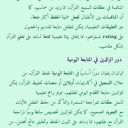
المنافسة في
حلقات
لتسميع القرآن، مما يزيد من حماسهم. كما
أن
المنافسات
بين الأطفال
تجعل
عملية
الحفظ
أكثر
متعة
.
عبر
التطبيقات
التعليمية، يمكن للطفل متابعة تقدمهم والحصول
على
rating
لمستواهم، مما يخلق بيئة تعليمية
ممتعة
تساعد على
تعليم
القرآن
بشكل
مناسب
.
دور الوالدين في المتابعة اليومية
الوالدان يلعبان دورًا أساسيًا في
المتابعة اليومية
لحفظ القرآن. من
خلال
التسجيل
في أكاديميات
أونلاين
أو
منصات
تحفيظ القرآن، يمكن
للوالدين متابعة
التقدم
اليومي لطفلهم. تتوفر برامج تعليمية
تشمل
حلقات
للمراجعة المستمرة والتأكد من حفظ الطفل للآيات
مع
التجويد
الصحيح. كما يمكن للوالدين تخصيص
ساعة
يوميًا لمراجعة
القرآن مع طفلهم، مما يساعد على تثبيت الحفظ وتحقيق نتائج أفضل. من