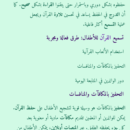
حفظوه بشكل دوري وباستمرار حتى يتقنوا
القراءة
بشكل
صحيح
. كما
أن
التدرج
في الحفظ يساعد في تحسين
تلاوة
القرآن ويجعل
عملية
التسميع
أكثر فاعلية.
تسميع
القرآن
للأطفال: طرق فعالة ومجربة
استخدام الألعاب القرآنية
التحفيز بالمكافآت والمنافسات
دور الوالدين في المتابعة اليومية
التحفيز بالمكافآت والمنافسات
التحفيز
بالمكافآت هو وسيلة قوية لتشجيع الأطفال على
حفظ القرآن
.
يمكن للوالدين أو المعلمين تقديم
مكافآت
مادية أو معنوية بعد
كل
جزء
يحفظه الطفل. عبر
المنصات
أونلاين
، يتمكن الأطفال من