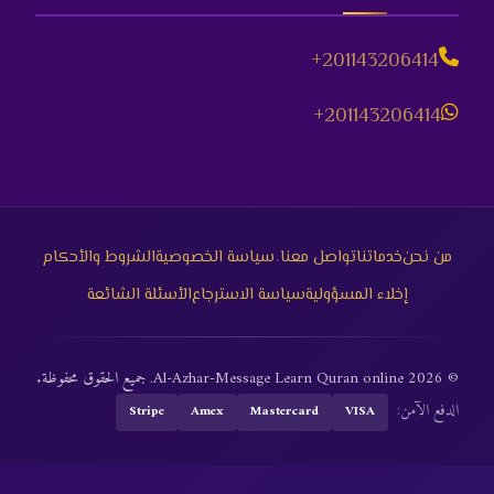
+201143206414
+201143206414
·
من نحن
خدماتنا
تواصل معنا
سياسة الخصوصية
الشروط والأحكام
إخلاء المسؤولية
سياسة الاسترجاع
الأسئلة الشائعة
© 2026 Al-Azhar-Message Learn Quran online. جميع الحقوق محفوظة.
الدفع الآمن:
Stripe
Amex
Mastercard
VISA