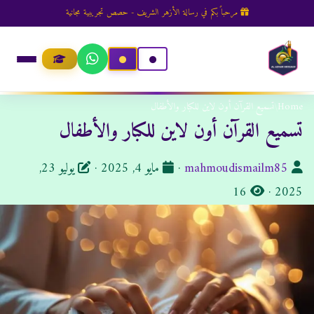
مرحباً بكم في رسالة الأزهر الشريف - حصص تجريبية مجانية
Home
/
تسميع القرآن أون لاين للكبار والأطفال
تسميع القرآن أون لاين للكبار والأطفال
ا
ت
mahmoudismailm85
·
مايو 4, 2025
·
يوليو 23,
ل
ا
ا
16
·
2025
ك
ل
ر
ا
م
ي
ت
ش
خ
ب
ا
ا
:
ه
ل