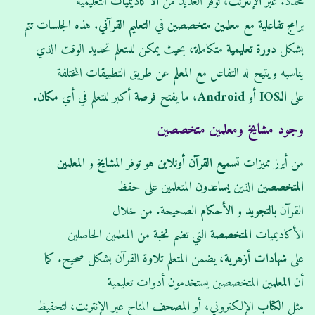
محدد. عبر
الإنترنت
، توفر العديد من
الأكاديميات
التعليمية
برامج
تفاعلية
مع
معلمين متخصصين
في
التعليم القرآني
. هذه الجلسات تتم
بشكل
دورة
تعليمية
متكاملة، بحيث يمكن للمتعلم تحديد الوقت الذي
يناسبه ويتيح له التفاعل مع
المعلم
عن طريق التطبيقات المختلفة
على
الـIOS
أو
Android
، ما يفتح
فرصة
أكبر للتعلم في أي
مكان
.
وجود مشايخ ومعلمين متخصصين
من أبرز مميزات
تسميع القرآن أونلاين
هو توفر
المشايخ
و
المعلمين
المتخصصين
الذين
يساعدون
المتعلمين على حفظ
القرآن
بالتجويد
و
الأحكام
الصحيحة. من خلال
الأكاديميات
المتخصصة
التي تضم
نخبة
من المعلمين الحاصلين
على
شهادات
أزهرية
، يضمن المتعلم
تلاوة
القرآن بشكل صحيح. كما
أن
المعلمين
المتخصصين يستخدمون أدوات تعليمية
مثل
الكتاب
الإلكتروني، أو
المصحف
المتاح عبر الإنترنت، لتحفيظ