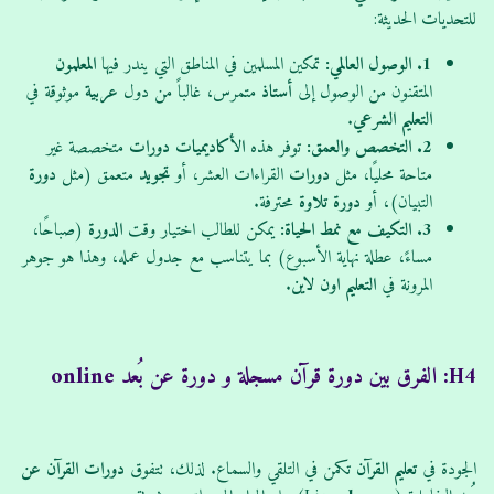
للتحديات الحديثة:
1. الوصول العالمي:
تمكين المسلمين في المناطق التي يندر فيها
المعلمون
المتقنون من الوصول إلى
أستاذ
متمرس، غالباً من دول
عربية
موثوقة في
التعليم الشرعي
.
2. التخصص والعمق:
توفر هذه
الأكاديميات
دورات
متخصصة غير
متاحة محليًا، مثل
دورات
القراءات العشر، أو
تجويد
متعمق (مثل
دورة
التبيان)، أو
دورة
تلاوة
محترفة.
3. التكيف مع نمط الحياة:
يمكن للطالب اختيار وقت
الدورة
(صباحًا،
مساءً، عطلة نهاية الأسبوع) بما يتناسب مع جدول عمله، وهذا هو جوهر
المرونة في
التعليم
اون لاين
.
H4: الفرق بين دورة قرآن مسجلة و دورة عن بُعد online
الجودة في
تعليم القرآن
تكمن في التلقي والسماع. لذلك، تتفوق
دورات
القرآن
عن