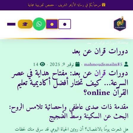
مرحباً بكم في رسالة الأزهر الشريف - حصص تجريبية مجانية
Home
/
دورات قران عن بعد
دورات قران عن بعد
ا
ت
ا
mahmoudismailm85
·
نوفمبر 9, 2025
·
14
دورات
قران
عن بعد: مفتاح هداية في عصر
ل
ا
ل
ك
ر
م
السرعة… كيف تختار أفضل أكاديمية تعليم
ا
ي
ش
القرآن online؟
ت
خ
ا
ب
ا
ه
مقدمة ذات صدى عاطفي وإحصائية تلامس الروح:
:
ل
د
البحث عن السكينة وسط الضجيج
ن
ا
ش
ت
هل شعرت يومًا بالانفصال؟ أن روتين الحياة اليومي قد سرق منك لحظات
ر
: