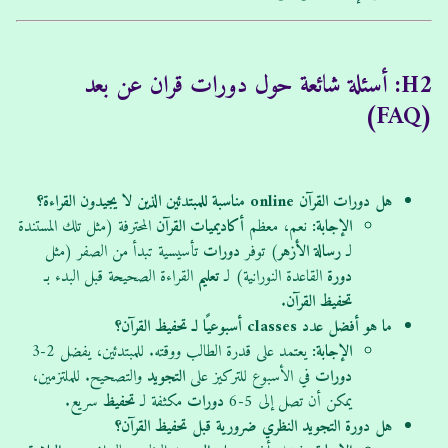
H2: أسئلة شائعة حول دورات قران عن بعد
(FAQ)
هل دورات القرآن online مناسبة للمبتدئين الذين لا يجيدون القراءة؟
الإجابة:
نعم، معظم
أكاديميات
القرآن
المحترفة (مثل تلك المستندة
لـ
رسالة الأزهر
) توفر
دورات
تأسيسية تبدأ من الصفر (مثل
دورة
القاعدة النورانية) لـ
تعليم
القراءة الصحيحة قبل البدء بـ
تحفيظ
القرآن
.
ما هو أفضل عدد classes أسبوعيًا لـ تحفيظ القرآن؟
الإجابة:
يعتمد على قدرة الطالب ووقته. للمبتدئين، يفضل 2-3
دورات
في الأسبوع للتركيز على
التجويد
والتصحيح. للملتزمين،
يمكن أن تصل إلى 5-6
دورات
مكثفة لـ
تحفيظ
سريع.
هل دورة التجويد النظري ضرورية قبل تحفيظ القرآن؟