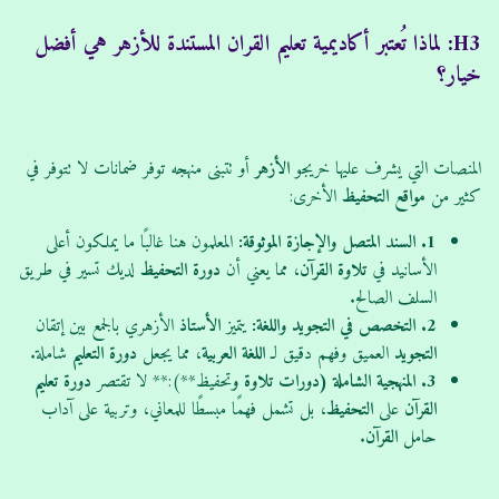
H3: لماذا تُعتبر أكاديمية تعليم القران المستندة للأزهر هي أفضل
خيار؟
المنصات التي يشرف عليها خريجو
الأزهر
أو تتبنى منهجه توفر ضمانات لا تتوفر في
كثير من
مواقع
التحفيظ
الأخرى:
1. السند المتصل والإجازة الموثوقة:
المعلمون هنا غالبًا ما يملكون أعلى
الأسانيد في
تلاوة
القرآن
، مما يعني أن
دورة
التحفيظ
لديك تسير في طريق
السلف الصالح.
2. التخصص في التجويد واللغة:
يتميز
الأستاذ
الأزهري بالجمع بين إتقان
التجويد
العميق وفهم دقيق لـ
اللغة العربية
، مما يجعل
دورة
التعليم
شاملة.
3. المنهجية الشاملة (دورات تلاوة و
تحفيظ**):** لا تقتصر
دورة
تعليم
القرآن
على
التحفيظ
، بل تشمل فهمًا مبسطًا للمعاني، وتربية على آداب
حامل
القرآن
.