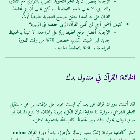
الإجابة:
يفضل أن يتم
تعليم
التجويد
النظري بالتوازي مع
التلاوة
والتطبيق. لا يجب تأخير
التحفيظ
، ولكن يجب أن يتم
تحفيظ
القرآن
على يد
أستاذ
متقن يصحح
التجويد
تطبيقيًا أولاً.
كيف أضمن أنني لن أنسى القرآن الذي حفظته في الدورة؟
الإجابة:
أفضل
موقع
تحفيظ
يركز على المراجعة. لا تبدأ بـ
تحفيظ
جديد قبل تثبيت القديم. خصص 70% من وقت
الدورة
للمراجعة و 30%
للتحفيظ
الجديد.
الخاتمة: القرآن في متناول يدك
لقد أثبتت
دورات قران عن بعد
أنها ليست مجرد حل مؤقت، بل هي مستقبل
التعليم الشرعي
، موفرة لنا
هداية
القرآن الكريم
بمرونة وإتقان. لا تدع المسافة أو
ضيق الوقت يحول بينك وبين
تحفيظ
كتاب الله و
التجويد
المتقن.
اختر
أكاديمية
موثوقة (تذكر معيار
رسالة الأزهر
)، وابدأ
دورة
القرآن
online