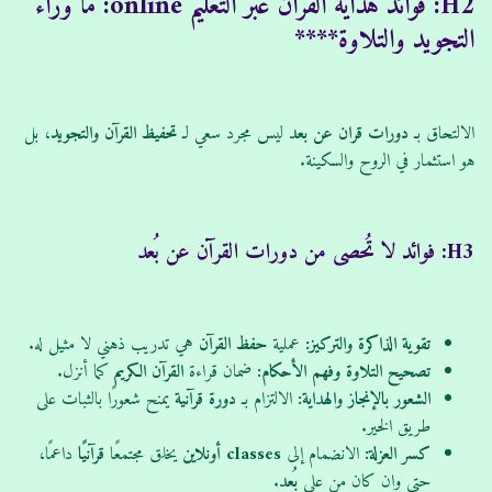
H2: فوائد هداية القرآن عبر التعليم online: ما وراء
التجويد و
التلاوة****
الالتحاق بـ
دورات قران عن بعد
ليس مجرد سعي لـ
تحفيظ
القرآن
والتجويد
، بل
هو استثمار في الروح والسكينة.
H3: فوائد لا تُحصى من دورات القرآن عن بُعد
تقوية الذاكرة والتركيز:
عملية
حفظ
القرآن
هي تدريب ذهني لا مثيل له.
تصحيح التلاوة وفهم الأحكام:
ضمان قراءة
القرآن الكريم
كما أنزل.
الشعور بالإنجاز والهداية:
الالتزام بـ
دورة
قرآنية
يمنح شعورًا بالثبات على
طريق الخير.
كسر العزلة:
الانضمام إلى
classes
أونلاين
يخلق مجتمعًا
قرآنيًا
داعمًا،
حتى وإن كان من على
بُعد
.