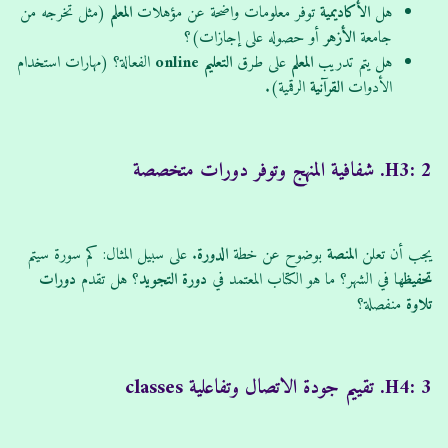
هل
الأكاديمية
توفر معلومات واضحة عن مؤهلات
المعلم
(مثل تخرجه من
جامعة
الأزهر
أو حصوله على إجازات)؟
هل يتم تدريب
المعلم
على طرق
التعليم
online
الفعالة؟ (مهارات استخدام
الأدوات
القرآنية
الرقمية).
H3: 2. شفافية المنهج وتوفر دورات متخصصة
يجب أن تعلن
المنصة
بوضوح عن خطة
الدورة
. على سبيل المثال: كم سورة سيتم
تحفيظ
ها في الشهر؟ ما هو الكتاب المعتمد في
دورة
التجويد
؟ هل تقدم
دورات
تلاوة
منفصلة؟
H4: 3. تقييم جودة الاتصال وتفاعلية classes