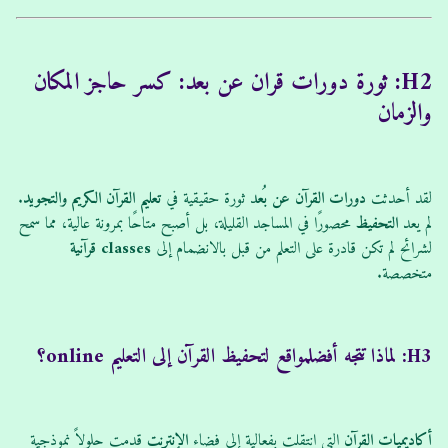
H2: ثورة دورات قران عن بعد: كسر حاجز المكان
والزمان
لقد أحدثت
دورات
القرآن
عن بُعد
ثورة حقيقية في
تعليم
القرآن الكريم
والتجويد
.
لم يعد
التحفيظ
محصورًا في المساجد القليلة، بل أصبح متاحًا بمرونة عالية، مما سمح
لشرائح لم تكن قادرة على التعلم من قبل بالانضمام إلى
classes
قرآنية
متخصصة.
H3: لماذا تتجه أفضلمواقع لتحفيظ القرآن إلى التعليم online؟
أكاديميات
القرآن
التي انتقلت بفعالية إلى فضاء
الإنترنت
قدمت حلولاً نموذجية