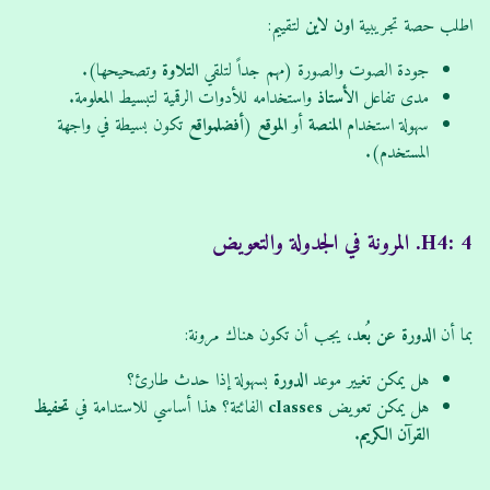
اطلب حصة تجريبية
اون لاين
لتقييم:
جودة الصوت والصورة (مهم جداً لتلقي
التلاوة
وتصحيحها).
مدى تفاعل
الأستاذ
واستخدامه للأدوات الرقمية لتبسيط المعلومة.
سهولة استخدام
المنصة
أو
الموقع
(
أفضلمواقع
تكون بسيطة في واجهة
المستخدم).
H4: 4. المرونة في الجدولة والتعويض
بما أن
الدورة
عن بُعد
، يجب أن تكون هناك مرونة:
هل يمكن تغيير موعد
الدورة
بسهولة إذا حدث طارئ؟
هل يمكن تعويض
classes
الفائتة؟ هذا أساسي للاستدامة في
تحفيظ
القرآن الكريم
.