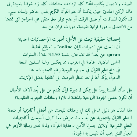
الصفاء والاتصال بكتاب الله؟ كلما ازدادت مشاغلنا، كلما زاد شوقنا للعودة إلى
:
ذاك الركن الهادئ حيث يمكننا أن نتلو
القرآن الكريم
بقلب حاضر ولسان سليم.
قد تكون المسافات أو ضيق الوقت أو عدم توفر
معلم
متقن هي الحواجز التي تمنعنا
من الالتحاق بـ
دورة
قرآنية
تقليدية. دورات قران عن بعد
إحصائية حقيقية تبعث على الأمل:
أظهرت الإحصائيات الحديثة
أن البحث عن “دورات
قران
online
” و “مواقع
تحفيظ
quran
عن بُعد
” قد تضاعف بنسبة
150%
خلال السنوات
الخمس الماضية، خاصة في الغرب، مما يعكس رغبة المسلمين الملحة
في دمج
تعليم القرآن
في حياتهم اليومية رغم التحديات. هذا
التحول يؤكد أننا لم نعد ننتظر الفرصة، بل نخلقها بفضل
الإنترنت
.
هل سألنا أنفسنا يوماً:
هل يمكن لـ دورة قرآن تُقدم من على بُعد آلاف الأميال
أن تكون بنفس الجودة الروحية والمتقنة لـ تلاوة وحلقات التجويد التقليدية؟
هذا المقال هو دليل شامل لك في رحلتك للبحث عن
أفضل
أكاديمية
أو
منصة
لـ
تعليم
القرآن
والتجويد
عن بُعد
. سنستعرض معًا كيف أصبحت
أكاديميات
التعليم الشرعية
أونلاين
جسرنا الآمن لـ
هداية
القرآن
، ولماذا تُعتبر
رسالة الأزهر
هي
المعيار الذي يجب أن نقيس به الجودة.