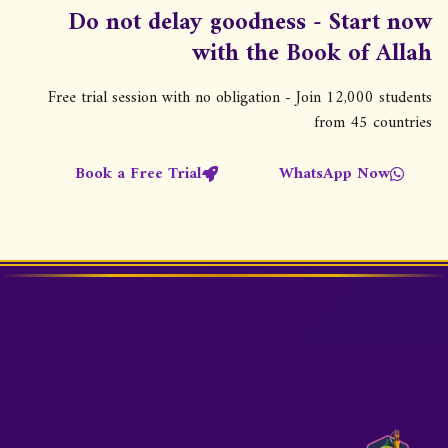
ا
Do not delay goodness - Start now
ل
with the Book of Allah
م
ق
Free trial session with no obligation - Join 12,000 students
from 45 countries
ا
ل
Book a Free Trial
WhatsApp Now
ا
ت