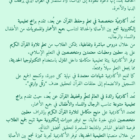
الخاصة بك. إنها دعوة للعودة إلى الذات، والاستثمار في
القرآن
الذي يرفعك في
الدنيا والآخرة.
تُعد
أكاديميّة متخصصة في تعلم وحفظ القرآن عن بُعد
، تقدم
برامج تعليمية
إلكترونية
تجمع بين الأصالة والحداثة لتناسب
جميع الأعمار والمستويات
من الأطفال
والنساء والرجال.
من خلال
دروس مباشرة وتفاعلية
، يتمكن الطلاب من
تعلم تلاوة القرآن الكريم
على يد
معلمين ومعلمات معتمدين ومتخصصين
في التعليم الإسلامي.
توفر الأكاديمية بيئة تعليمية متكاملة داخل
المنزل
باستخدام
التكنولوجيا الحديثة
،
مما يجعل التعلم سهلاً وممتعًا.
كما تمنح الأكاديمية
شهادات معتمدة
في نهاية كل دورة، وتشجع الجميع على
التسجيل والانضمام إلى حلقات القرآن لتحقيق هدف “
رتّل وارتقِ
”.
تُعد
أكاديميّة رائدة في العالم لتعلّم وتحفيظ القرآن عن بُعد
، حيث تقدم
برامج
تعليمية متنوعة
تناسب
الرجال والنساء والأطفال
في جميع الأعمار.
تعتمد الأكاديمية على
منهج متكامل لتلاوة القرآن الكريم
بإشراف
معلمين
متخصصين
ذوي خبرة عالية، مع توفير
دورات إلكترونية حية
تتيح
لجميع الطلاب
فرصة التفاعل المباشر والمتابعة المستمرة لتحقيق أفضل النتائج.
من خلال منصتها
التعليمية الحديثة
، تُوفر الأكاديمية تجربة مميزة تجمع بين الأصالة