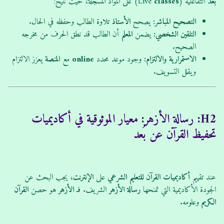
بُعد
التفاعلية (Live
classes
) على المواد المسجلة، حيث تتيح:
التصحيح المباشر:
يصحح
الأستاذ
تلاوة الطالب وحفظه في الحال.
التلقين الشخصي:
يضمن
المعلم
أن الطالب قد نطق الحرف من مخرجه
الصحيح.
الاستمرارية والالتزام:
وجود موعد محدد
online
مع
المنصة
يعزز الالتزام
ويقلل التسويف.
H2: رسالة الأزهر: معيار الموثوقية في أكاديميات
تحفيظ القرآن عن بُعد
عند تقييم
أكاديميات
القرآن
للتعليم الشرعي
على
الإنترنت
، يجب البحث عن
الجودة الأكاديمية التي تمنحها
رسالة الأزهر
الشريف. فـ
الأزهر
هو حصن
القرآن
الكريم
وعلومه.