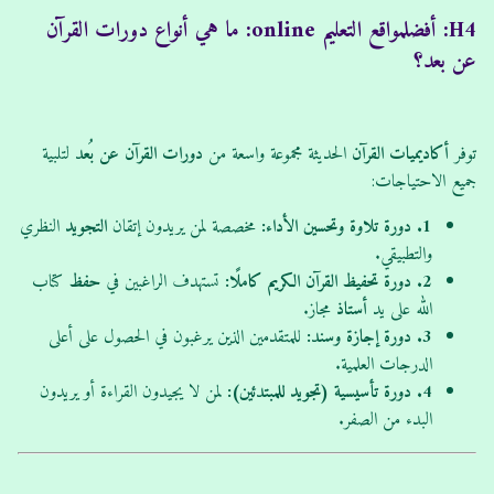
H4: أفضلمواقع التعليم online: ما هي أنواع دورات القرآن
عن بعد؟
توفر
أكاديميات
القرآن
الحديثة مجموعة واسعة من
دورات
القرآن
عن بُعد
لتلبية
جميع الاحتياجات:
1. دورة تلاوة وتحسين الأداء:
مخصصة لمن يريدون إتقان
التجويد
النظري
والتطبيقي.
2. دورة تحفيظ القرآن الكريم كاملًا:
تستهدف الراغبين في
حفظ
كتاب
الله على يد
أستاذ
مجاز.
3. دورة إجازة وسند:
للمتقدمين الذين يرغبون في الحصول على أعلى
الدرجات العلمية.
4. دورة تأسيسية (تجويد للمبتدئين):
لمن لا يجيدون القراءة أو يريدون
البدء من الصفر.