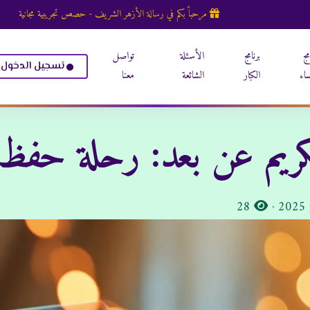
مرحباً بكم في رسالة الأزهر الشريف - حصص تجريبية مجانية
مج
برنامج
الأسئلة
تواصل
تسجيل الدخول
ساء
الكبار
الشائعة
معنا
كريم عن بعد: رحلة حفظ
المشاهدات:
28
·