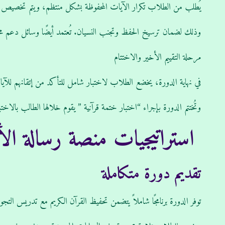
يُطلب من الطلاب تكرار الآيات المحفوظة بشكل منتظم، ويتم تخصيص أ
وذلك لضمان ترسيخ الحفظ وتجنب النسيان. تُعتمد أيضًا وسائل دعم مختل
مرحلة التقييم الأخير والاختتام
في نهاية الدورة، يخضع الطلاب لاختبار شامل للتأكد من إتقانهم للآيات
وتُختتم الدورة بإجراء “اختبار ختمة قرآنية ” يقوم خلالها الطالب بال
استراتيجيات منصة رسالة الأز
تقديم دورة متكاملة
توفر الدورة برنامجًا شاملاً يتضمن تحفيظ القرآن الكريم مع تدريس التجو