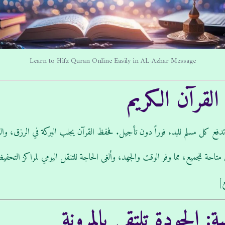
Learn to Hifz Quran Online Easily in AL-Azhar Message
لقرآن الكريم
فع كل مسلم للبدء فوراً دون تأجيل. فحفظ القرآن يجلب البركة في الرزق، والسك
متاحة للجميع، مما وفر الوقت والجهد، وألغى الحاجة للتنقل اليومي لمراكز التحفيظ 
ع]
 الجودة تلتقي بالمرونة