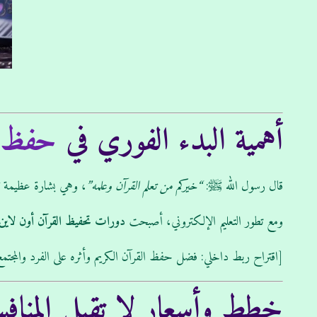
أهمية البدء الفوري في
حفظ
ا
قال رسول الله ﷺ:
“خيركم من تعلم القرآن وعلمه”
، وهي بشارة عظيمة تد
ومع تطور التعليم الإلكتروني، أصبحت
دورات تحفيظ القرآن أون لاين
[اقتراح ربط داخلي: فضل حفظ القرآن الكريم وأثره على الفرد والمجتم
خطط وأسعار لا تقبل المنافسة: