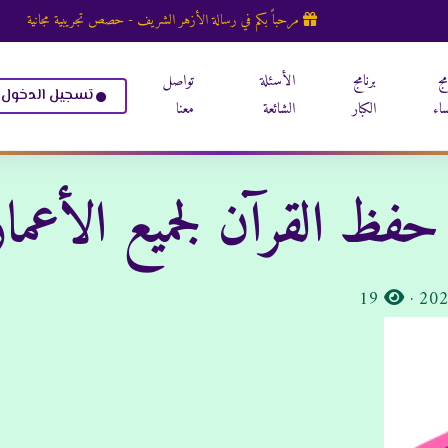
مرحباً بكم في رسالة الأزهر الشريف - حصص تجريبية مجانية
مج
برنامج
الأسئلة
تواصل
تسجيل الدخول
ساء
الكبار
الشائعة
معنا
ظ القرآن لجميع الأعمار |
المشاهدات:
19
·