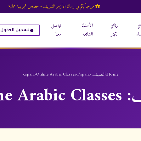
مرحباً بكم في رسالة الأزهر الشريف - حصص تجريبية مجانية
مج
برنامج
الأسئلة
تواصل
تسجيل الدخول
ساء
الكبار
الشائعة
معنا
Home
/
التصنيف: <span>Online Arabic Classes</span>
ف:
e Arabic Classes