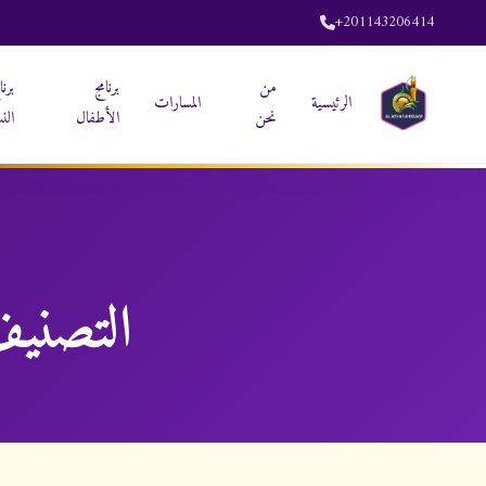
+201143206414
من
برنامج
برنا
الرئيسية
المسارات
نحن
الأطفال
الن
التصني