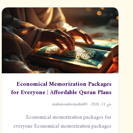
مج
الأسئلة
تواصل
بار
الشائعة
معنا
Economical Memorization Packages
for Everyone | Affordable Quran Plans
مايو 31, 2026 · mahmoudismailm85
Economical memorization packages for
everyone Economical memorization packages