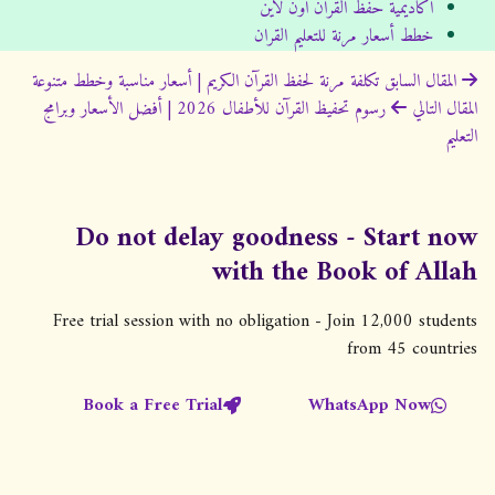
اكاديمية حفظ القران اون لاين
خطط أسعار مرنة للتعليم القران
ت
المقال السابق
تكلفة مرنة لحفظ القرآن الكريم | أسعار مناسبة وخطط متنوعة
المقال التالي
رسوم تحفيظ القرآن للأطفال 2026 | أفضل الأسعار وبرامج
ص
التعليم
فّ
ح
ا
Do not delay goodness - Start now
ل
with the Book of Allah
م
ق
Free trial session with no obligation - Join 12,000 students
from 45 countries
ا
ل
Book a Free Trial
WhatsApp Now
ا
ت