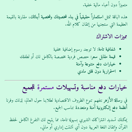
متميزاً دون أعباء مالية خفية.
هذه الباقة تمثل
استثماراً حقيقياً في بناء شخصيتك وشخصية أبنائك
، مقارنة بالقيمة
العظيمة التي ستجنيها من إتقان كلام الله.
مميزات الاشتراك
شفافية تامة:
لا توجد رسوم إضافية مخفية
قيمة مقابل سعر:
حصص فردية مخصصة بالكامل لك أو لطفلك
خيارات دفع متنوعة وآمنة
استمرارية دون قلق مادي
خيارات دفع مناسبة وتسهيلات
مستمرة
للجميع
في
رسالة الأزهر
نتفهم تنوع الظروف الاقتصادية لطلابنا حول العالم، لذلك وفرنا
أنظمة دفع إلكترونية آمنة ومتعددة
تناسب الجميع.
يمكنك تسديد اشتراكك الشهري بسهولة تامة، مما يتيح لك التفرغ الكامل لحفظ
القرآن وإتقان اللغة العربية دون أي تشتت إداري أو مالي.