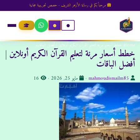
مرحباً بكم في رسالة الأزهر الشريف - حصص تجريبية مجانية
Home
/
خطط أسعار مرنة لتعليم القرآن الكريم أونلاين | أفضل الباقات
خطط أسعار مرنة لتعليم القرآن الكريم أونلاين |
أفضل الباقات
ا
ت
ا
mahmoudismailm85
·
مايو 25, 2026
·
16
ل
ا
ل
ك
ر
م
ا
ي
ش
ت
خ
ا
ب
ا
ه
:
ل
د
ن
ا