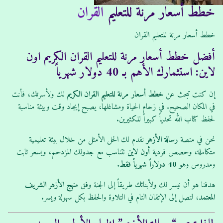
ش
ت
خطط أسعار مرنة للتعليم
القران
ر
:
:
خطط أسعار مرنة للتعليم القران
أفضل خطط أسعار مرنة للتعليم القران الكريم اون
لاين: استثمارك الأهم بـ 40 دولار شهرياً
إن كنت تبحث عن
خطط أسعار مرنة للتعليم القران الكريم
لك ولأسرتك، فأنت
في المكان الصحيح. في زحام الحياة ومشاغلها، يصبح إيجاد وقت وبيئة مناسبة
لحفظ كتاب الله تحدياً كبيراً للكثيرين.
نحن في منصة
رسالة الأزهر
نقدم لك الحل الأمثل من خلال بيئة تعليمية
متكاملة، وحصص فردية
أون لاين
تتناسب مع جدولك المزدحم، وبسعر ثابت
ومدروس وهو
40 دولاراً شهرياً فقط
.
هدفنا هو أن نيسر لك ولأبنائك طريقاً إلى الجنة وفق
منهج الأزهر الشريف
المعتمد
، لتصل إلى الإتقان التام في التلاوة والحفظ بكل سهولة ويسر.