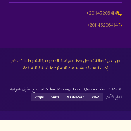
+201143206414
+201143206414
·
من نحن
خدماتنا
تواصل معنا
سياسة الخصوصية
الشروط والأحكام
إخلاء المسؤولية
سياسة الاسترجاع
الأسئلة الشائعة
© 2026 Al-Azhar-Message Learn Quran online. جميع الحقوق محفوظة.
الدفع الآمن:
Stripe
Amex
Mastercard
VISA