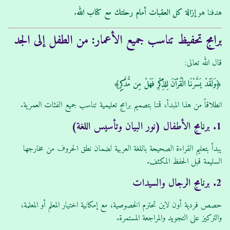
هدفنا هو
إزالة كل العقبات أمام رحلتك مع كتاب الله
.
برامج تحفيظ تناسب جميع الأعمار: من الطفل إلى الجد
قال الله تعالى:
﴿وَلَقَدْ يَسَّرْنَا الْقُرْآنَ لِلذِّكْرِ فَهَلْ مِن مُّدَّكِرٍ﴾
انطلاقاً من هذا المبدأ، قمنا بتصميم برامج تعليمية تناسب جميع الفئات العمرية.
1. برنامج الأطفال (نور البيان وتأسيس اللغة)
يبدأ بتعليم القراءة الصحيحة باللغة العربية لضمان نطق الحروف من مخارجها
السليمة قبل الحفظ المكثف.
2. برنامج الرجال والسيدات
حصص فردية أون لاين تحترم الخصوصية، مع إمكانية اختيار المعلم أو المعلمة،
والتركيز على التجويد والمراجعة المستمرة.