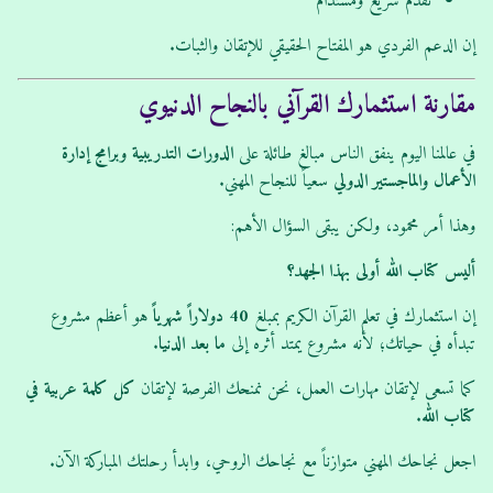
تقدم سريع ومستدام
إن الدعم الفردي هو المفتاح الحقيقي للإتقان والثبات.
مقارنة استثمارك القرآني بالنجاح الدنيوي
في عالمنا اليوم ينفق الناس مبالغ طائلة على
الدورات التدريبية وبرامج إدارة
الأعمال والماجستير الدولي
سعياً للنجاح المهني.
وهذا أمر محمود، ولكن يبقى السؤال الأهم:
أليس كتاب الله أولى بهذا الجهد؟
إن استثمارك في تعلم القرآن الكريم بمبلغ
40 دولاراً شهرياً
هو أعظم مشروع
تبدأه في حياتك؛ لأنه مشروع يمتد أثره إلى
ما بعد الدنيا
.
كما تسعى لإتقان مهارات العمل، نحن نمنحك الفرصة لإتقان
كل كلمة عربية في
كتاب الله
.
اجعل نجاحك المهني متوازناً مع نجاحك الروحي، وابدأ رحلتك المباركة الآن.