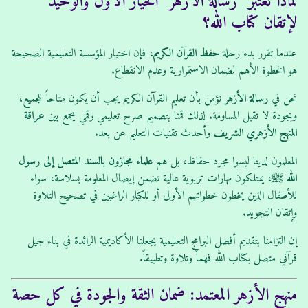
لماذا تعتبر “رسالة الأزهر” الخيار الأول والوحيد
لإتقان كتاب الله؟
عندما تقرر بدء رحلة
حفظ القرآن الكريم
، فإن اختيار المؤسسة التعليمية الصحيحة
هو الخطوة الأهم لضمان الاستمرارية وعدم الانقطاع.
نحن في
رسالة الأزهر
نؤمن بأن تعليم القرآن الكريم يجب أن يكون متاحاً للجميع،
وبجودة لا تقبل المساومة. لذلك قمنا بتصميم صرح تعليمي رقمي يجمع بين
عراقة
المنهج الأزهري الشريف
وأحدث تقنيات التعليم عن بعد.
المعلمون لدينا ليسوا مجرد حفاظ، بل هم
علماء مجازون بالسند المتصل إلى رسول
الله ﷺ
، يمتلكون مهارات تربوية عالية تضمن إيصال المعلومة بسلاسة، سواء
للأطفال الذين يخطون خطواتهم الأولى أو للكبار الراغبين في تصحيح التلاوة
وإتقان التجويد.
إن التزامنا بتقديم أفضل البرامج التعليمية يجعلنا الأكاديمية الرائدة في بناء جيل
قرآني متصل بكتاب الله فهماً وتلاوة وتطبيقاً.
منهج الأزهر المعتمد: ضمان الثقة والجودة في كل حصة