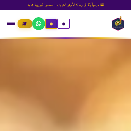
مرحباً بكم في رسالة الأزهر الشريف - حصص تجريبية مجانية