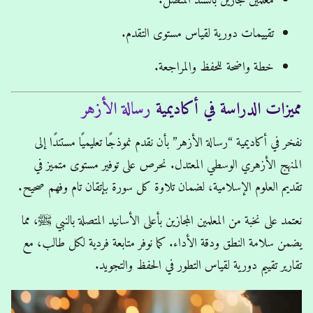
معلمين مجازين بالسند المتصل.
تقييمات دورية لقياس مستوى التقدم.
خطة واضحة للحفظ والمراجعة.
مميزات الدراسة في أكاديمية
رسالة الأزهر
نفخر في أكاديمية “رسالة الأزهر” بأن نقدم نموذجًا تعليميًا مستندًا إلى
المنهج الأزهري الوسطي المعتدل. نحرص على توفير مستوى متميز في
تقديم العلوم الإسلامية، لضمان تلاوة كل سورة بإتقان تام وفهم صحيح.
نعتمد على نخبة من المعلمين المجازين بأعلى الأسانيد المتصلة بالنبي ﷺ، مما
يضمن سلامة النطق ودقة الأداء. كما نوفر متابعة فردية لكل طالب، مع
تقارير تقييم دورية لقياس التطور في الحفظ والتجويد.