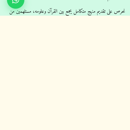
نحرص على تقديم منهج متكامل يجمع بين القرآن وعلومه، مستلهمين من
جهود كبار علماء الأزهر، بما يحقق للطالب مسارًا علميًا متدرجًا وواضح
المعالم.
الأسئلة الشائعة حول تعلم القرآن أونلاين
هل يمكن للأطفال تعلم القرآن عن بعد بفعالية؟
نعم بالتأكيد. وفرنا بيئة تفاعلية جاذبة تناسب طبيعة الأطفال، وتعتمد على
التحفيز والتشجيع، مما يجعل عملية الحفظ ممتعة وسهلة، ويعزز ارتباط
الطفل بالقرآن منذ الصغر.
ما الذي يميز الأكاديمية عن غيرها؟
نعتمد على المنهج الأزهري الوسطي، ونوفر متابعة فردية دقيقة، مع
اختبارات تقييم دورية لضمان تقدم ملحوظ في كل برنامج يشترك فيه