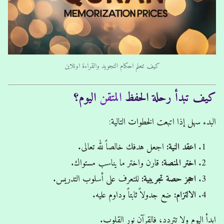
كيف تتعلم احكام التجويد والقراءة اونلاين
كيف تبدأ رحلة الحفظ
المتقن
اليوم؟
البدء سهل إذا اتبعت الخطوات التالية:
اعقد النية:
اجعل هدفك خالصاً لله تعالى.
اختر المنصة:
قارن واختر ما يناسب مستواك.
احجز حصة تجريبية:
للتعرف على أسلوب التدريس.
الالتزام:
ضع جدولاً ثابتاً وداوم عليه.
ابدأ اليوم ولا تتردد، فالقرآن نور القلوب.