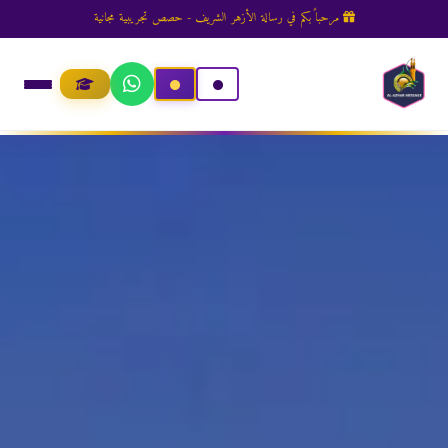
مرحباً بكم في رسالة الأزهر الشريف - حصص تجريبية مجانية