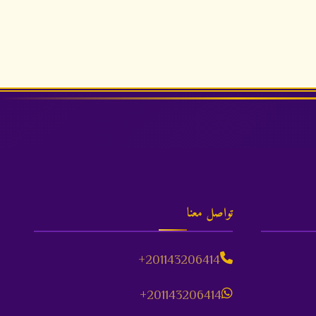
تواصل معنا
+201143206414
+201143206414