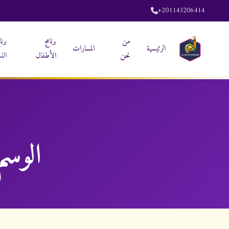
+201143206414
من
برنامج
برنا
الرئيسية
المسارات
نحن
الأطفال
الن
الوسم