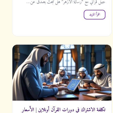
جيل قرآني مع “رسالة الأزهر” هل تبحث بصدق عن…
اقرأ المزيد
تكلفة الاشتراك في دورات القرآن أونلاين | الأسعار