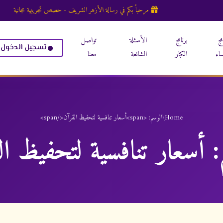
مرحباً بكم في رسالة الأزهر الشريف - حصص تجريبية مجانية
مج
برنامج
الأسئلة
تواصل
تسجيل الدخول
ساء
الكبار
الشائعة
معنا
Home
/
الوسم: <span>أسعار تنافسية لتحفيظ القرآن</span>
:
أسعار تنافسية لتحفيظ ال