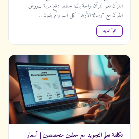
القرآن تعلم القرآن براحة بال: خطط دفع مرنة لدروس
القرآن مع “رسالة الأزهر“ كل أب وأم يتمنون…
اقرأ المزيد
تكلفة تعلم التجويد مع معلمين متخصصين | أسعار