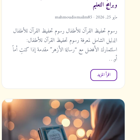
وبرامج التعليم
مايو 25, 2026 · mahmoudismailm85
رسوم تحفيظ القرآن للأطفال رسوم تحفيظ القرآن للأطفال
الدليل الشامل لمعرفة رسوم تحفيظ القرآن للأطفال:
استثمارك الأفضل مع “رسالة الأزهر” مقدمة إذا كنتِ أماً
أو…
اقرأ المزيد