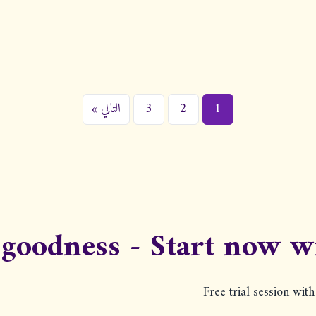
تعدد
1
2
3
التالي »
صفحات
المقالات
 goodness - Start now w
Free trial session wit