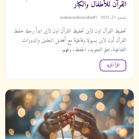
القرآن للأطفال والكبار
ديسمبر 23, 2025 · mahmoudismailm85
تحفيظ القرآن اون لاين تحفيظ القرآن اون لاين ابدأ رحلة حفظ
القرآن أون لاين بسهولة وفاعلية مع أفضل المعلمين والدورات
التفاعلية. تعلم التجويد، الحفظ، وفهم…
اقرأ المزيد