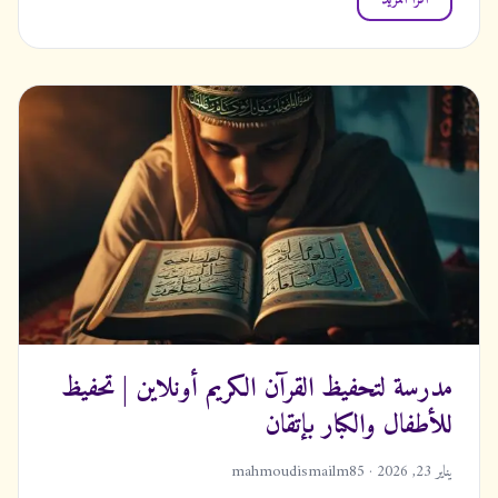
مدرسة لتحفيظ القرآن الكريم أونلاين | تحفيظ
للأطفال والكبار بإتقان
يناير 23, 2026 · mahmoudismailm85