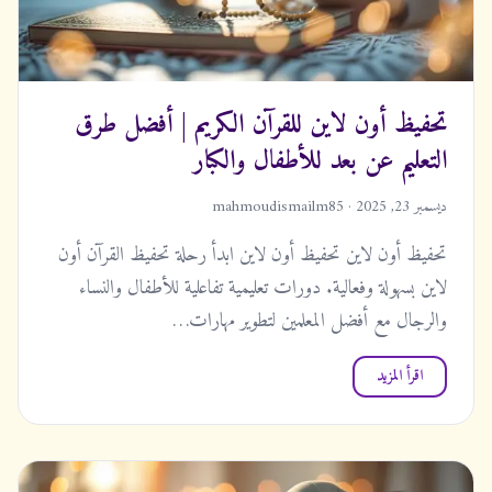
تحفيظ أون لاين للقرآن الكريم | أفضل طرق
التعليم عن بعد للأطفال والكبار
ديسمبر 23, 2025 · mahmoudismailm85
تحفيظ أون لاين تحفيظ أون لاين ابدأ رحلة تحفيظ القرآن أون
لاين بسهولة وفعالية. دورات تعليمية تفاعلية للأطفال والنساء
والرجال مع أفضل المعلمين لتطوير مهارات…
اقرأ المزيد