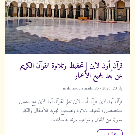
قرآن أون لاين | تحفيظ وتلاوة القرآن الكريم
عن بُعد لجميع الأعمار
يناير 23, 2026 · mahmoudismailm85
قرآن أون لاين قرآن أون لاين تعلم القرآن أون لاين مع معلمين
متخصصين، تحفيظ وتلاوة وتصحيح تجويد للأطفال والكبار
بسهولة من المنزل وبمواعيد مرنة تناسبك.…
اقرأ المزيد