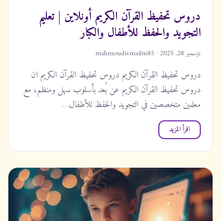
دروس تحفيظ القرآن الكريم أونلاين | تعليم
التجويد والحفظ للأطفال والكبار
ديسمبر 28, 2025 · mahmoudismailm85
دروس تحفيظ القرآن الكريم دروس تحفيظ القرآن الكريم ان
دروس تحفيظ القرآن الكريم عن بُعد بأسلوب سهل ومنظم، مع
معلمين متخصصين في التجويد والحفظ للأطفال…
اقرأ المزيد