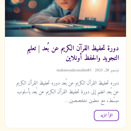
دورة تحفيظ القرآن الكريم عن بُعد | تعليم
التجويد والحفظ أونلاين
ديسمبر 28, 2025 · mahmoudismailm85
دوره تحفيظ القرآن الكريم عن بُعد دوره تحفيظ القرآن الكريم
عن بُعد انضم إلى دورة تحفيظ القرآن الكريم عن بُعد بأسلوب
مبسّط، مع معلمين متخصصين…
اقرأ المزيد