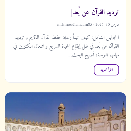
ترديد القرآن عن بُعد|
مارس 30, 2026 · mahmoudismailm85
ا الدليل الشامل: كيف تبدأ رحلة حفظ القرآن الكريم و ترديد
القرآن عن بُعد في ظل إيقاع الحياة السريع وانشغال الكثيرين في
مهامهم اليومية، أصبح البحث…
اقرأ المزيد