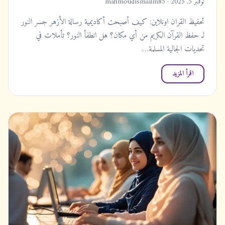
نوفمبر 5, 2025 · mahmoudismailm85
تحفيظ القران اونلاين: كيف أصبحت أكاديمية رسالة الأزهر جسر النور
لـ حفظ القرآن الكريم من أي مكان؟ هل انطفأ النور؟ تأملات في
تحديات الجالية المسلمة…
اقرأ المزيد