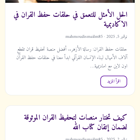
الحل الأمثل للتعمق في حلقات حفظ القران في
الاكاديمية
نوفمبر 5, 2025 · mahmoudismailm85
حلقات حفظ القران: رسالة الأزهر.. أفضل منصة تحفيظ قران تقطع
آلاف الأميال لبناء الإنسان القرآني ابدأ معنا في حلقات حفظ القرآن
اون لاين مع اماديمية…
اقرأ المزيد
كيف تختار منصات لتحفيظ القران الموثوقة
لضمان إتقان كتاب الله
نوفمبر 2, 2025 · mahmoudismailm85