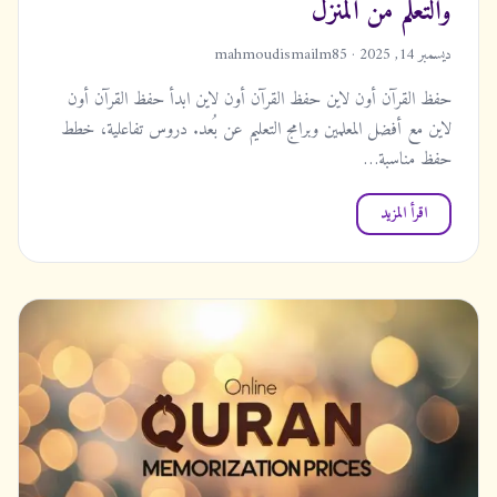
والتعلم من المنزل
ديسمبر 14, 2025 · mahmoudismailm85
حفظ القرآن أون لاين حفظ القرآن أون لاين ابدأ حفظ القرآن أون
لاين مع أفضل المعلمين وبرامج التعليم عن بُعد. دروس تفاعلية، خطط
حفظ مناسبة…
اقرأ المزيد