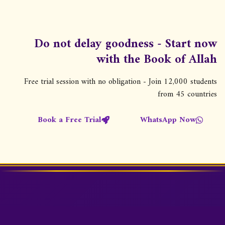
د
ص
ف
Do not delay goodness - Start now
ح
with the Book of Allah
ا
ت
Free trial session with no obligation - Join 12,000 students
ا
from 45 countries
ل
Book a Free Trial
WhatsApp Now
م
ق
ا
ل
ا
ت