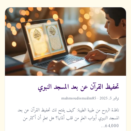
تحفيظ القرآن عن بعد المسجد النبوي
نوفمبر 5, 2025 · mahmoudismailm85
نافذة الروح من طيبة الطيبة: كيف يفتح لك تحفيظ القرآن عن بعد
المسجد النبوي أبواب العلم من قلب ألمانيا؟ هل تعلم أن أكثر من
64,000…