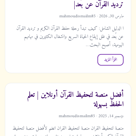
ترديد القرآن عن بُعد|
مارس 30, 2026 · mahmoudismailm85
ا الدليل الشامل: كيف تبدأ رحلة حفظ القرآن الكريم و ترديد القرآن
عن بُعد في ظل إيقاع الحياة السريع وانشغال الكثيرين في مهامهم
اليومية، أصبح البحث…
اقرأ المزيد
أفضل منصة لتحفيظ القرآن أونلاين | تعلم
الحفظ بسهولة
ديسمبر 14, 2025 · mahmoudismailm85
منصة لتحفيظ القران منصة لتحفيظ القران انضم لأفضل منصة لتحفيظ