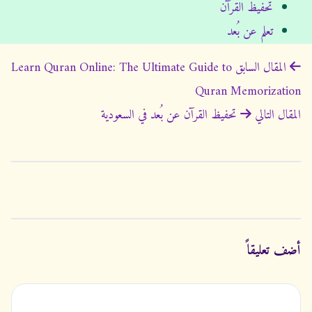
تحفيظ القرآن
تعلم عن بُعد
P
المقال السابق
Learn Quran Online: The Ultimate Guide to
o
Quran Memorization
s
المقال التالي
تحفيظ القرآن عن بُعد في السعودية
t
n
a
v
i
g
أضف تعليقاً
a
t