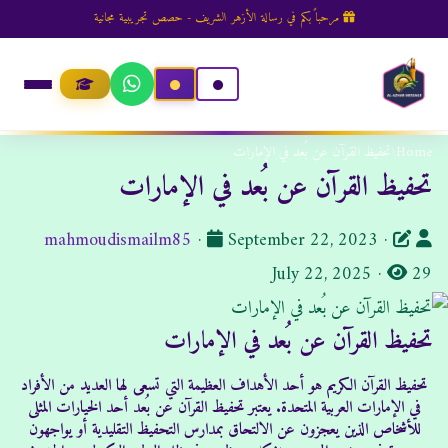
مرحباً بكم في رسالة الأزهر الشريف - حصص تجريبية مجانية
Home
/
تحفيظ القرآن عن بُعد في الإمارات
تحفيظ القرآن عن بُعد في الإمارات
ا
ت
mahmoudismailm85
·
September 22, 2023
·
ل
ا
ا
July 22, 2025
·
29
ل
ك
ر
تحفيظ القرآن عن بُعد في الإمارات
ا
م
ي
ت
ش
خ
تحفيظ القرآن الكريم هو أحد الأهداف العظيمة التي تسعى لها العديد من الأفراد
ا
ب
ا
في الإمارات العربية المتحدة. يعتبر تحفيظ القرآن عن بُعد أحد الخيارات المثلى
للأشخاص الذين يعجزون عن الالتحاق بمدارس التحفيظ التقليدية أو يواجهون
:
ه
ل