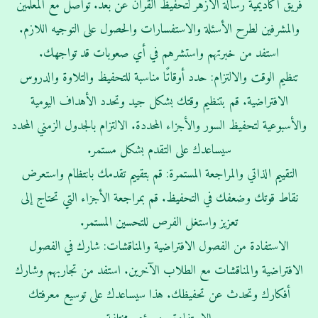
فريق اكاديمية رسالة الازهر لتحفيظ القران عن بعد. تواصل مع المعلمين
والمشرفين لطرح الأسئلة والاستفسارات والحصول على التوجيه اللازم.
استفد من خبرتهم واستشرهم في أي صعوبات قد تواجهك.
تنظيم الوقت والالتزام: حدد أوقاتًا مناسبة للتحفيظ والتلاوة والدروس
الافتراضية. قم بتنظيم وقتك بشكل جيد وتحدد الأهداف اليومية
والأسبوعية لتحفيظ السور والأجزاء المحددة. الالتزام بالجدول الزمني المحدد
سيساعدك على التقدم بشكل مستمر.
التقييم الذاتي والمراجعة المستمرة: قم بتقييم تقدمك بانتظام واستعرض
نقاط قوتك وضعفك في التحفيظ. قم بمراجعة الأجزاء التي تحتاج إلى
تعزيز واستغل الفرص للتحسين المستمر.
الاستفادة من الفصول الافتراضية والمناقشات: شارك في الفصول
الافتراضية والمناقشات مع الطلاب الآخرين. استفد من تجاربهم وشارك
أفكارك وتحدث عن تحفيظك. هذا سيساعدك على توسيع معرفتك