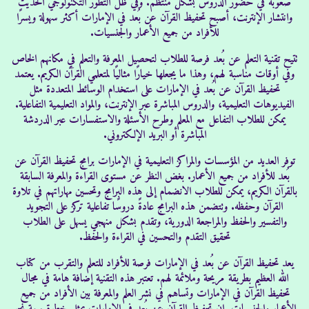
صعوبة في حضور الدروس بشكل منتظم. وفي ظل التطور التكنولوجي الحديث
وانتشار الإنترنت، أصبح تحفيظ القرآن عن بُعد في الإمارات أكثر سهولة ويسرًا
د
ن
للأفراد من جميع الأعمار والجنسيات.
ا
ش
تتيح تقنية التعلم عن بُعد فرصة للطلاب لتحصيل المعرفة والتعلم في مكانهم الخاص
ت
ر
وفي أوقات مناسبة لهم، وهذا ما يجعلها خيارًا مثاليًا لمتعلمي القرآن الكريم. يعتمد
:
:
تحفيظ القرآن عن بُعد في الإمارات على استخدام الوسائط المتعددة مثل
الفيديوهات التعليمية، والدروس المباشرة عبر الإنترنت، والمواد التعليمية التفاعلية.
يمكن للطلاب التفاعل مع المعلم وطرح الأسئلة والاستفسارات عبر الدردشة
المباشرة أو البريد الإلكتروني.
توفر العديد من المؤسسات والمراكز التعليمية في الإمارات برامج تحفيظ القرآن عن
بُعد للأفراد من جميع الأعمار. بغض النظر عن مستوى القراءة والمعرفة السابقة
بالقرآن الكريم، يمكن للطلاب الانضمام إلى هذه البرامج وتحسين مهاراتهم في تلاوة
القرآن وحفظه. وتتضمن هذه البرامج عادةً دروسًا تفاعلية تركز على التجويد
والتفسير والحفظ والمراجعة الدورية، وتقدم بشكل منهجي يسهل على الطلاب
تحقيق التقدم والتحسين في القراءة والحفظ.
يعد تحفيظ القرآن عن بُعد في الإمارات فرصة للأفراد للتعلم والتقرب من كتاب
الله العظيم بطريقة مريحة وملائمة لهم. تعتبر هذه التقنية إضافة هامة في مجال
تحفيظ القرآن في الإمارات وتساهم في نشر العلم والمعرفة بين الأفراد من جميع