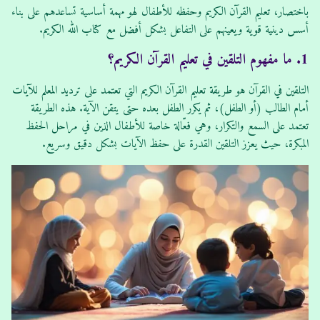
باختصار، تعليم القرآن الكريم وحفظه للأطفال لهو مهمة أساسية تساعدهم على بناء
أسس دينية قوية ويعينهم على التفاعل بشكل أفضل مع كتاب الله الكريم.
1. ما مفهوم التلقين في تعليم القرآن الكريم؟
التلقين في القرآن هو طريقة تعليم القرآن الكريم التي تعتمد على ترديد المعلم للآيات
أمام الطالب (أو الطفل)، ثم يكرر الطفل بعده حتى يتقن الآية. هذه الطريقة
تعتمد على السمع والتكرار، وهي فعّالة خاصة للأطفال الذين في مراحل الحفظ
المبكرة، حيث يعزز التلقين القدرة على حفظ الآيات بشكل دقيق وسريع.