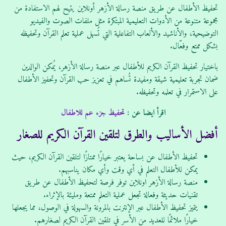
تحفيظ الأطفال عن طريق منصة رسالة الأزهر أونلاين يتيح لهم الاستفادة من
مجموعة متنوعة من الأدوات التعليمية المبتكرة مثل ملفات الصوت والفيديو
التوضيحية، والأناشيد والألعاب التفاعلية التي تُسهل عملية تعلم القرآن وتحفيظه
بشكل ممتع وفعّال.
باختيار تحفيظ القرآن الكريم للأطفال عبر منصة رسالة الأزهر، يُمكن الوالدين
ضمان تجربة تعليمية شيقة ومفيدة تُساهم في تعزيز حب القرآن وتحفيز الأطفال
على الاستمرار في تعلمه وتحفيظه.
اقرأ ايضا عن :
تحفيظ جزء عم للاطفال
أفضل الأساليب والطرق لتلقين القرآن الكريم للصغار
تحفيظ الأطفال عن بساحة يعتبر خيارًا ممتازًا لتلقين القرآن الكريم، حيث
يمكن للأطفال التعلم في أي وقت وأي مكان يناسبهم.
منصة رسالة الأزهر اونلاين توفر فرصة لتحفيظ الأطفال عن طريق
تقنيات حديثة وفعالة تجعل عملية التعلم ممتعة ومليئة بالإثراء.
يتميز تحفيظ الأطفال عبر الإنترنت بالمرونة والسهولة في الوصول، مما يجعلها
خيارًا ملائمًا للعديد من الأسر في تلقين القرآن الكريم لصغارهم.