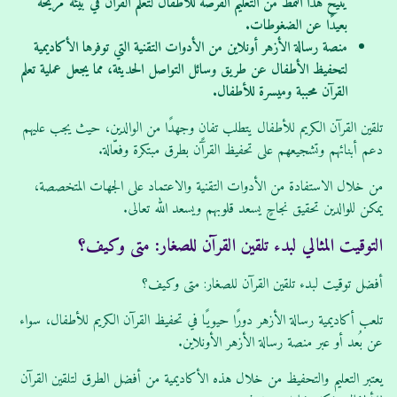
يتيح هذا النمط من التعليم الفرصة للأطفال لتعلم القرآن في بيئة مريحة
بعيدًا عن الضغوطات.
منصة رسالة الأزهر أونلاين من الأدوات التقنية التي توفرها الأكاديمية
لتحفيظ الأطفال عن طريق وسائل التواصل الحديثة، مما يجعل عملية تعلم
القرآن محببة وميسرة للأطفال.
تلقين القرآن الكريم للأطفال يتطلب تفانٍ وجهدًا من الوالدين، حيث يجب عليهم
دعم أبنائهم وتشجيعهم على تحفيظ القرآن بطرق مبتكرة وفعّالة.
من خلال الاستفادة من الأدوات التقنية والاعتماد على الجهات المتخصصة،
يمكن للوالدين تحقيق نجاحٍ يسعد قلوبهم ويسعد الله تعالى.
التوقيت المثالي لبدء تلقين القرآن للصغار: متى وكيف؟
أفضل توقيت لبدء تلقين القرآن للصغار: متى وكيف؟
تلعب أكاديمية رسالة الأزهر دورًا حيويًا في تحفيظ القرآن الكريم للأطفال، سواء
عن بُعد أو عبر منصة رسالة الأزهر الأونلاين.
يعتبر التعليم والتحفيظ من خلال هذه الأكاديمية من أفضل الطرق لتلقين القرآن