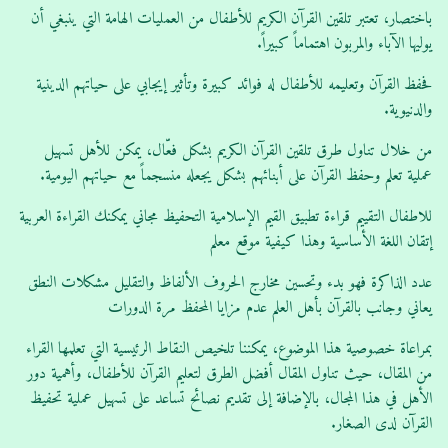
باختصار، تعتبر تلقين القرآن الكريم للأطفال من العمليات الهامة التي ينبغي أن
يوليها الآباء والمربون اهتماماً كبيراً.
فحفظ القرآن وتعليمه للأطفال له فوائد كبيرة وتأثير إيجابي على حياتهم الدينية
والدنيوية.
من خلال تناول طرق تلقين القرآن الكريم بشكل فعّال، يمكن للأهل تسهيل
عملية تعلم وحفظ القرآن على أبنائهم بشكل يجعله منسجماً مع حياتهم اليومية.
للاطفال التقييم قراءة تطبيق القيم الإسلامية التحفيظ مجاني يمكنك القراءة العربية
إتقان اللغة الأساسية وهذا كيفية موقع معلم
عدد الذاكرة فهو بدء وتحسين مخارج الحروف الألفاظ والتقليل مشكلات النطق
يعاني وجانب بالقرآن بأهل العلم عدم مزايا المحفظ مرة الدورات
بمراعاة خصوصية هذا الموضوع، يمكننا تلخيص النقاط الرئيسية التي تعلمها القراء
من المقال، حيث تناول المقال أفضل الطرق لتعليم القرآن للأطفال، وأهمية دور
الأهل في هذا المجال، بالإضافة إلى تقديم نصائح تساعد على تسهيل عملية تحفيظ
القرآن لدى الصغار.