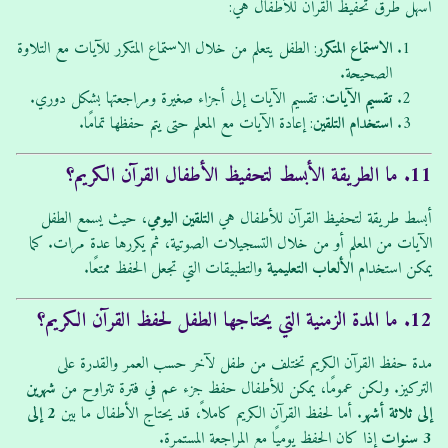
أسهل طرق تحفيظ القرآن للأطفال هي:
الاستماع المتكرر
: الطفل يتعلم من خلال الاستماع المتكرر للآيات مع التلاوة
الصحيحة.
تقسيم الآيات
: تقسيم الآيات إلى أجزاء صغيرة ومراجعتها بشكل دوري.
استخدام التلقين
: إعادة الآيات مع المعلم حتى يتم حفظها تمامًا.
11. ما الطريقة الأبسط لتحفيظ الأطفال القرآن الكريم؟
أبسط طريقة لتحفيظ القرآن للأطفال هي
التلقين اليومي
، حيث يسمع الطفل
الآيات من المعلم أو من خلال التسجيلات الصوتية، ثم يكررها عدة مرات. كما
يمكن استخدام
الألعاب التعليمية
والتطبيقات التي تجعل الحفظ ممتعًا.
12. ما المدة الزمنية التي يحتاجها الطفل لحفظ القرآن الكريم؟
مدة حفظ القرآن الكريم تختلف من طفل لآخر حسب العمر والقدرة على
التركيز. ولكن عمومًا، يمكن للأطفال حفظ جزء عم في فترة تتراوح من
شهرين
إلى ثلاثة أشهر
. أما لحفظ القرآن الكريم كاملاً، قد يحتاج الأطفال ما بين
2 إلى
3 سنوات
إذا كان الحفظ يوميًا مع المراجعة المستمرة.