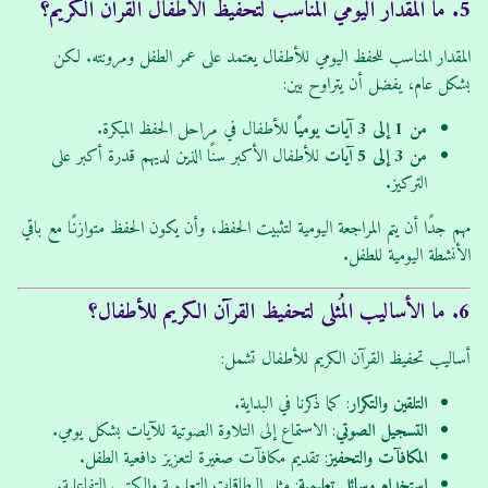
5. ما المقدار اليومي المناسب لتحفيظ الأطفال القرآن الكريم؟
المقدار المناسب للحفظ اليومي للأطفال يعتمد على عمر الطفل ومرونته. لكن
بشكل عام، يفضل أن يتراوح بين:
من 1 إلى 3 آيات يوميًا
للأطفال في مراحل الحفظ المبكرة.
من 3 إلى 5 آيات
للأطفال الأكبر سنًا الذين لديهم قدرة أكبر على
التركيز.
مهم جدًا أن يتم المراجعة اليومية لتثبيت الحفظ، وأن يكون الحفظ متوازنًا مع باقي
الأنشطة اليومية للطفل.
6. ما الأساليب المُثلى لتحفيظ القرآن الكريم للأطفال؟
أساليب تحفيظ القرآن الكريم للأطفال تشمل:
التلقين والتكرار
: كما ذكرنا في البداية.
التسجيل الصوتي
: الاستماع إلى التلاوة الصوتية للآيات بشكل يومي.
المكافآت والتحفيز
: تقديم مكافآت صغيرة لتعزيز دافعية الطفل.
استخدام وسائل تعليمية
: مثل البطاقات التعليمية والكتب التفاعلية.