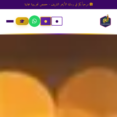
مرحباً بكم في رسالة الأزهر الشريف - حصص تجريبية مجانية