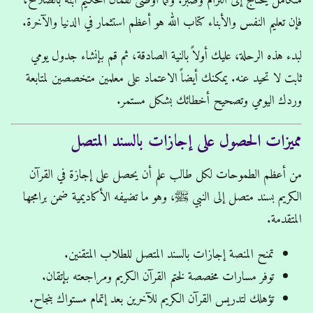
متكامل يحتاج إلى التزام وصبر. وكما أوصى لقمان الحكيم ابنه بالصلاح،
فإن تعليم النفس والأبناء كتاب الله هو أعظم استثمار في الدنيا والآخرة.
لبدء هذه الرحلة، عليك أولاً بالنية الصادقة، ثم قم بإنشاء جدول يومي
ثابت لا تحيد عنه. يمكنك أيضاً الاعتماد على معلمين متخصصين لمتابعة
وردك اليومي وتصحيح أخطائك بشكل مستمر.
مميزات الحصول على إجازات بالسند المتصل
من أعظم الطموحات لكل طالب علم أن يحصل على إجازة في القرآن
الكريم بسند متصل إلى النبي ﷺ، وهو ما تضيفه الأكاديمية ضمن برامجها
المتقدمة.
تمنح المنصة إجازات بالسند المتصل للطلاب المتقنين.
توفر مسارات مخصصة لختم القرآن الكريم ومراجعته بإتقان.
تؤهلك لتدريس القرآن الكريم للآخرين بعد إتمام مستواك بنجاح.