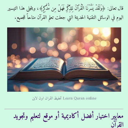
قال تعالى: ﴿وَلَقَدْ يَسَّرْنَا الْقُرْآنَ لِلذِّكْرِ فَهَلْ مِن مُّدَّكِرٍ﴾، ويتجلى هذا التيسير
اليوم في الوسائل التقنية الحديثة التي جعلت تعلم القرآن متاحاً للجميع.
Learn Quran online تحفيظ القران اون لاين
معايير اختيار أفضل أكاديمية أو موقع لتعليم وتجويد
القرآن