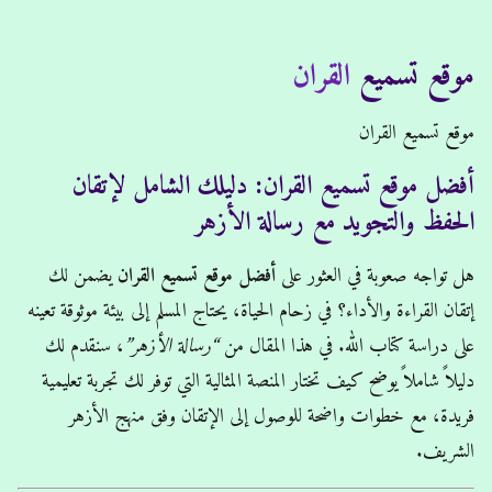
موقع تسميع القران
موقع تسميع
القران
Home
/
موقع تسميع القران
موقع تسميع القران
أفضل موقع تسميع القران: دليلك الشامل لإتقان
الحفظ والتجويد مع رسالة الأزهر
هل تواجه صعوبة في العثور على
أفضل موقع تسميع القران
يضمن لك
إتقان القراءة والأداء؟ في زحام الحياة، يحتاج المسلم إلى بيئة موثوقة تعينه
على دراسة كتاب الله. في هذا المقال من
“رسالة الأزهر”
، سنقدم لك
دليلاً شاملاً يوضح كيف تختار المنصة المثالية التي توفر لك تجربة تعليمية
فريدة، مع خطوات واضحة للوصول إلى الإتقان وفق منهج الأزهر
الشريف.