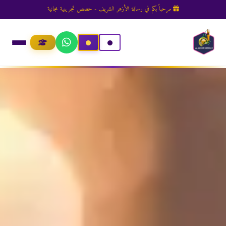
مرحباً بكم في رسالة الأزهر الشريف - حصص تجريبية مجانية