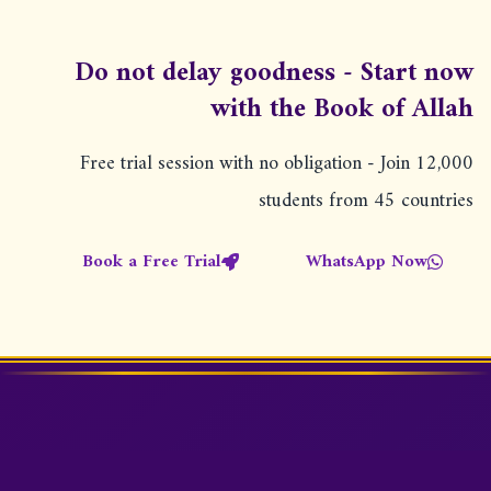
ص
ف
Do not delay goodness - Start now
ح
with the Book of Allah
ا
Free trial session with no obligation - Join 12,000
ت
students from 45 countries
ا
ل
Book a Free Trial
WhatsApp Now
م
ق
ا
ل
ا
ت