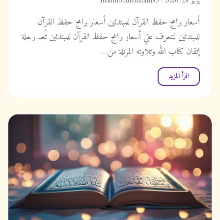
يونيو 28, 2026 · mahmoudismailm85
أسعار برامج حفظ القرآن للمبتدئين أسعار برامج حفظ القرآن
للمبتدئين لنتعرف علي أسعار برامج حفظ القرآن للمبتدئين تُعد رحلة
إتقان كتاب الله وتلاوته المرتلة من…
اقرأ المزيد