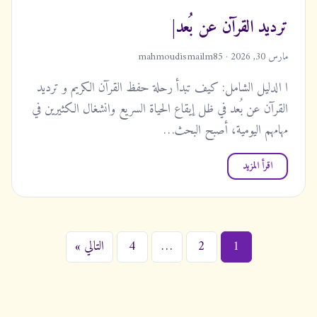
ترديد القرآن عن بُعد|
مارس 30, 2026 · mahmoudismailm85
ا الدليل الشامل: كيف تبدأ رحلة حفظ القرآن الكريم و ترديد
القرآن عن بُعد في ظل إيقاع الحياة السريع وانشغال الكثيرين في
مهامهم اليومية، أصبح البحث…
اقرأ المزيد
ت
1
2
…
4
التالي »
ع
د
د