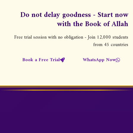
ص
ف
Do not delay goodness - Start now
ح
with the Book of Allah
ا
ت
Free trial session with no obligation - Join 12,000 students
ا
from 45 countries
ل
Book a Free Trial
WhatsApp Now
م
ق
ا
ل
ا
ت