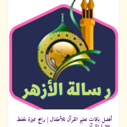
أفضل باقات تعليم القرآن للأطفال | برامج مميزة لحفظ