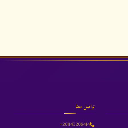
تواصل معنا
+201143206414