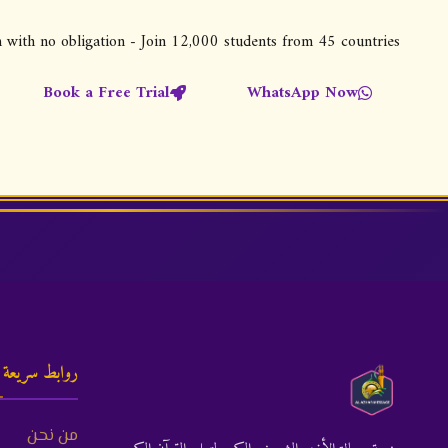
on with no obligation - Join 12,000 students from 45 countries
Book a Free Trial
WhatsApp Now
روابط سريعة
من نحن