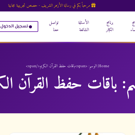
مرحباً بكم في رسالة الأزهر الشريف - حصص تجريبية مجانية
مج
برنامج
الأسئلة
تواصل
تسجيل الدخول
ساء
الكبار
الشائعة
معنا
Home
/
الوسم: <span>باقات حفظ القرآن الكريم</span>
سم:
باقات حفظ القرآن الك