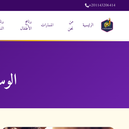
+201143206414
من
برنامج
برنا
الرئيسية
المسارات
نحن
الأطفال
الن
الو