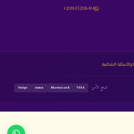
+201143206414
ع
الأسئلة الشائعة
الدفع الآمن:
Stripe
Amex
Mastercard
VISA