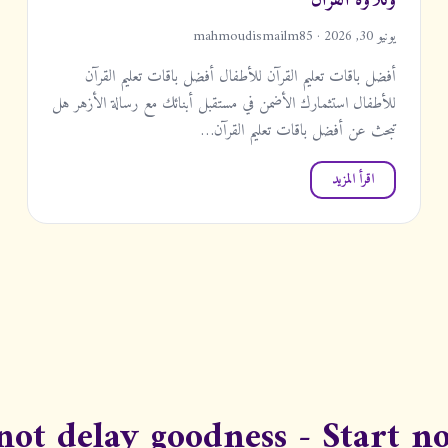
وتلاوة القرآن
يونيو 30, 2026 · mahmoudismailm85
أفضل باقات تعليم القرآن للأطفال أفضل باقات تعليم القرآن
للأطفال استثمارك الأضمن في مستقبل أبنائك مع رسالة الأزهر هل
تبحث عن أفضل باقات تعليم القرآن…
اقرأ المزيد
not delay goodness - Start n