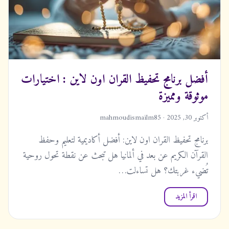
أفضل برنامج تحفيظ القران اون لاين : اختيارات
موثوقة ومميزة
أكتوبر 30, 2025 · mahmoudismailm85
برنامج تحفيظ القران اون لاين: أفضل أكاديمية لتعليم وحفظ
القرآن الكريم عن بعد في ألمانيا هل تبحث عن نقطة تحول روحية
تُضيء غربتك؟ هل تساءلت…
اقرأ المزيد