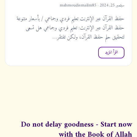
سبتمبر 25, 2024 · mahmoudismailm85
حفظ القرآن عبر الإنترنت تعليم فردي وجماعي / بأسعار متنوعة
حفظ القرآن عبر الإنترنت: تعليم فردي وجماعي هل تسعى
لتحقيق حلم حفظ القرآن، ولكن تفتقر…
اقرأ المزيد
Do not delay goodness - Start now
with the Book of Allah